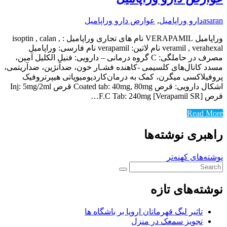
asaran
دارو وراپامیل
,
عوارض دارو وراپامیل
وراپامیل VERAPAMIL نام های تجاری وراپامیل : isoptin , calan ,
veramil , verahexal نام لاتین: verapamil نام فارسی: وراپامیل
مصرف در حاملگی: C گروه درمانی – دارویی: فنیل الکلیل آمین‌،
مسدد کانال‌های کلسیمی -‌کاهنده فشـار خون‌، ضدآنژین‌، ضدآریتمی‌،
پروفیلاکسی میگرن‌،‌ کمک به درمان‌کاردیومیوپاتی هیپرتروفیک‌
اشکال دارویی: قرص Coated tab: 40mg, 80mg قرص Inj: 5mg/2ml
قرص [Verapamil SR] F.C Tab: 240mg…
Read More
راهبری نوشته‌ها
نوشته‌های کهنه‌تر
نوشته‌های تازه
تاثیر لیگ قهرمانان اروپا بر باشگاه ها
تجویز سمعک در منزل