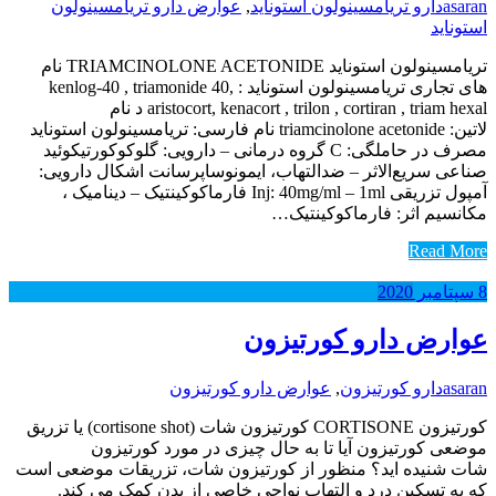
asaran
دارو تریامسینولون استوناید
,
عوارض دارو تریامسینولون
استوناید
تریامسینولون استوناید TRIAMCINOLONE ACETONIDE نام
های تجاری تریامسینولون استوناید : kenlog-40 , triamonide 40,
aristocort, kenacort , trilon , cortiran , triam hexal د نام
لاتین: triamcinolone acetonide نام فارسی: تریامسینولون استوناید
مصرف در حاملگی: C گروه درمانی – دارویی: گلوکوکورتیکوئید
صناعی سریع‌الاثر – ضدالتهاب‌، ایمونوساپرسانت اشکال دارویی:
آمپول تزریقی Inj: 40mg/ml – 1ml فارماکوکینتیک – دینامیک ،
مکانسیم اثر: فارماکوکینتیک…
Read More
8
سپتامبر
2020
عوارض دارو کورتیزون
asaran
دارو کورتیزون
,
عوارض دارو کورتیزون
کورتیزون CORTISONE کورتیزون شات (cortisone shot) یا تزریق
موضعی کورتیزون آیا تا به حال چیزی در مورد کورتیزون
شات شنیده اید؟ منظور از کورتیزون شات، تزریقات موضعی است
که به تسکین درد و التهاب نواحی خاصی از بدن کمک می کند.