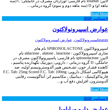
لاتین: losartan نام فارسی: لوزارتان مصرف در حاملگی: C (سه
ماهه او) و D (سه ماهه دوم و سوم) گروه درمانی…
Read More
8
سپتامبر
2020
عوارض اسپیرونولاکتون
asaran
اسپیرونولاکتون
,
عوارض اسپیرونولاکتون
اسپیرونولاکتون SPIRONOLACTONE نام های
تجاری اسپیرونولاکتون : aldactone , alatone , laractone نام
لاتین: spironolactone نام فارسی: پاسپیرونولاکتون مصرف در
حاملگی: D گروه درمانی – دارویی: دیورتیک نگهدارنده پتاسیم ،
کاهنده فشـار خون‌، تشـخیص هیپر آلدوسترونیسم اولیه‌، ضد
هیپوکالمی اشکال دارویی: F.C. Tab: 25mg Scored F.C. Tab: 100mg
فارماکوکینتیک – دینامیک ، مکانسیم اثر: آنتاگونیست رقابتی
آلدوسترون‌، افزایش دفع آب و…
Read More
8
سپتامبر
2020
عوارض دارو وراپامیل