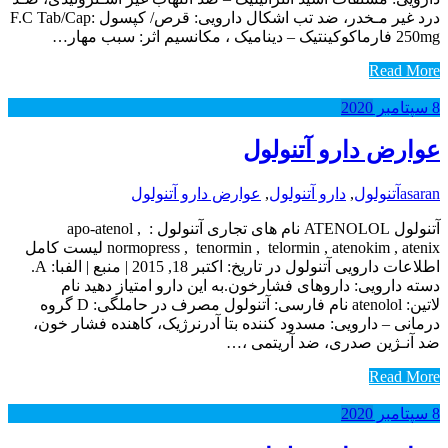
درد غیر مـخدر، ضد تب اشکال دارویی: قرص/ کپسول F.C Tab/Cap:
250mg فارماکوکینتیک – دینامیک ، مکانسیم اثر: سبب مهار…
Read More
8
سپتامبر
2020
عوارض دارو آتنولول
asaran
آتنولول
,
دارو آتنولول
,
عوارض دارو آتنولول
آتنولول ATENOLOL نام های تجاری آتنولول : apo-atenol ,
normopress , tenormin , telormin , atenokim , atenix لیست کامل
اطلاعات دارویی آتنولول در تاریخ: اکتبر 18, 2015 | منبع | الفبا: A.
دسته دارویی: داروهای فشارخون.به این دارو امتیاز دهید نام
لاتین: atenolol نام فارسی: آتنولول مصرف در حاملگی: D گروه
درمانی – دارویی: مسدود کننده بتا آدرنرژیک‌، کاهنده فشار خون‌،
ضد آنـژین صدری‌، ضد آریتمی ،…
Read More
8
سپتامبر
2020