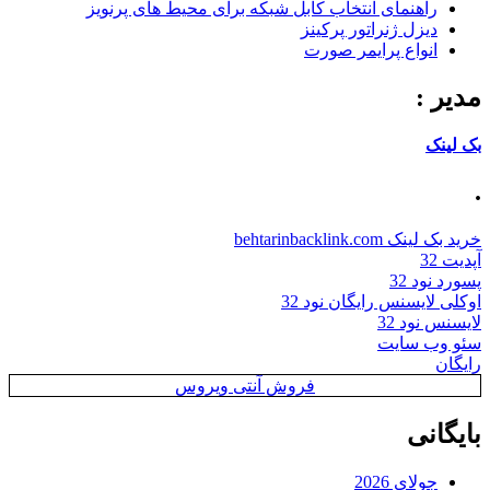
راهنمای انتخاب کابل شبکه برای محیط های پرنویز
دیزل ژنراتور پرکینز
انواع پرایمر صورت
مدیر :
بک لینک
.
خرید بک لینک behtarinbacklink.com
آپدیت 32
پسورد نود 32
اوکلی لایسنس رایگان نود 32
لایسنس نود 32
سئو وب سایت
رایگان
فروش آنتی ویروس
بایگانی
جولای 2026