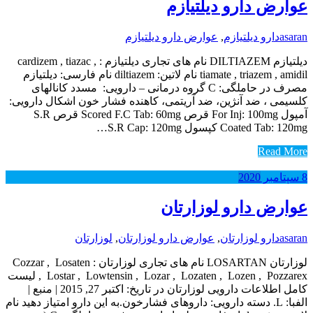
عوارض دارو دیلتیازم
asaran
دارو دیلتیازم
,
عوارض دارو دیلتیازم
دیلتیازم DILTIAZEM نام های تجاری دیلتیازم : cardizem , tiazac ,
tiamate , triazem , amidil نام لاتین: diltiazem نام فارسی: دیلتیازم
مصرف در حاملگی: C گروه درمانی – دارویی: مسدد کانالهای
کلسیمی ، ضد آنژین، ضد آریتمی، کاهنده فشار خون اشکال دارویی:
آمپول For Inj: 100mg قرص Scored F.C Tab: 60mg قرص S.R
Coated Tab: 120mg کپسول S.R Cap: 120mg…
Read More
8
سپتامبر
2020
عوارض دارو لوزارتان
asaran
دارو لوزارتان
,
عوارض دارو لوزارتان
,
لوزارتان
لوزارتان LOSARTAN نام های تجاری لوزارتان : Cozzar , Losaten
, Lostar , Lowtensin , Lozar , Lozaten , Lozen , Pozzarex لیست
کامل اطلاعات دارویی لوزارتان در تاریخ: اکتبر 27, 2015 | منبع |
الفبا: L. دسته دارویی: داروهای فشارخون.به این دارو امتیاز دهید نام