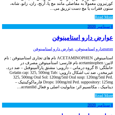
کورتیزون معمولاً به مفاصلی مانند مچ پا، آرنج، ران، زانو، شانه،
ستون فقرات یا مچ دست تزریق می…
Read More
8
سپتامبر
2020
عوارض دارو استامینوفن
asaran
دارو استامینوفن
,
عوارض دارو استامینوفن
استامینوفن ACETAMINOPHEN نام های تجاری استامینوفن : نام
لاتین: acetaminophen نام فارسی: استامینوفن مصرف در
حاملگی: B گروه درمانی – دارویی: مشتق پاراآمینوفنل – ضد درد،
غیرمخدر، ضد تب اشکال دارویی: Gelatin cap: 325, 500mg Tab:
325, 500mg Oral Sol: 120mg/5ml Oral susp: 120mg/5ml Ped.
Drops: 100mg/ml Ped. suppository: 125mg فارماکوکینتیک –
دینامیک ، مکانسیم اثر: متابولیت اصلی و فعال acetanilid…
Read More
8
سپتامبر
2020