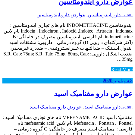
عوارض دارو ایندومتاسین
asaran
دارو ایندومتاسین
,
عوارض دارو ایندومتاسین
ایندومتاسین INDOMETHACINE نام های تجاری ایندومتاسین :
Indocin , Indochron , Indocid ,Indotec , Artracin , Indomax نام لاتین:
indomethacine نام فارسی: ایندومتاسین مصرف در حاملگی: B
(اکثر شرکتهای دارویی D) گروه درمانی – دارویی: مشتقات اسید
ایندول اسـتیک – ضدالتـهاب غـیراسـتروئیدی – ضددرد غیرمخدر،
ضدتب اشکال دارویی: S.R. Cap: 75mg S.R. Tab: 75mg, 80mg Cap:
25mg…
Read More
8
سپتامبر
2020
عوارض دارو مفنامیک اسید
asaran
دارو مفنامیک اسید
,
عوارض دارو مفنامیک اسید
مفنامیک اسید MEFENAMIC ACID نام های تجاری مفنامیک اسید :
Mefenacin , Ponstan , Ponstel نام لاتین: mefenamic acid نام
فارسی: مفنامیک اسید مصرف در حاملگی: C گروه درمانی –
دارویی: مشتقات اسید آنترانیلیک – ضد التهاب غیر اسـتروئیدی‌، ضـد