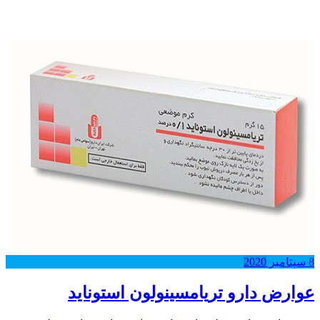
8
سپتامبر
2020
عوارض دارو تریامسینولون استوناید