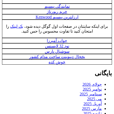
نمایندگی بیسیم
خرید رپورتاژ
ارزانترین بیسیم Kenwood
برای اینکه سایتتان در صفحات اول گوگل دیده شود،
بک لینک
را
امتحان کنید تا تفاوت محسوس را حس کنید.
جواب آمیرزا
نود 32 لایسنس
سوشیال پارس
یخچال دیپوینت ساخت مدام کشور
خوش کده
بایگانی
جولای 2026
نوامبر 2025
سپتامبر 2025
می 2025
آوریل 2025
مارس 2025
ژانویه 2025