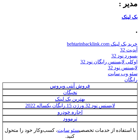
مدیر :
بک لینک
.
خرید بک لینک behtarinbacklink.com
آپدیت 32
پسورد نود 32
اوکلی لایسنس رایگان نود 32
لایسنس نود 32
سئو وب سایت
رایگان
فروش آنتی ویروس
نخبگان
بهترین بک لینک
لایسنس نود 32 ورژن 15 رایگان یکساله 2022
اجاره خودرو
ترموود
با استفاده از خدمات تخصصی
سئو سایت
، کسب‌وکار خود را متحول
کنید.