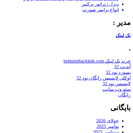
دیزل ژنراتور پرکینز
انواع پرایمر صورت
مدیر :
بک لینک
.
خرید بک لینک behtarinbacklink.com
آپدیت 32
پسورد نود 32
اوکلی لایسنس رایگان نود 32
لایسنس نود 32
سئو وب سایت
رایگان
بایگانی
جولای 2026
نوامبر 2025
سپتامبر 2025