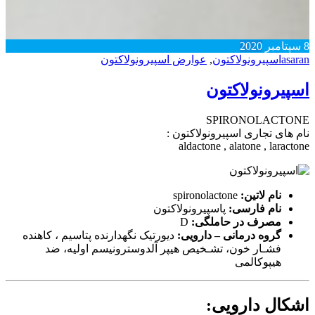
8
سپتامبر
2020
asaran
اسپیرونولاکتون
,
عوارض اسپیرونولاکتون
اسپیرونولاکتون
SPIRONOLACTONE
نام های تجاری اسپیرونولاکتون :
aldactone , alatone , laractone
نام لاتین:
spironolactone
نام فارسی:
پاسپیرونولاکتون
مصرف در حاملگی:
D
گروه درمانی – دارویی:
دیورتیک نگهدارنده پتاسیم ، کاهنده
فشـار خون‌، تشـخیص هیپر آلدوسترونیسم اولیه‌، ضد
هیپوکالمی
اشکال دارویی: