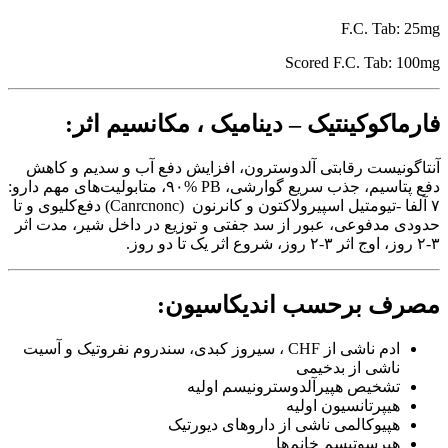
F.C. Tab: 25mg
Scored F.C. Tab: 100mg
فارماکوکینتیک – دینامیک ، مکانسیم اثر:
آنتاگونیست رقابتی آلدوسترون‌، افزایش دفع آب و سدیم و کاهش
دفع پتاسیم‌، جذب سریع گوارشی‌، PB %٩٠، متابولیت‌های مهم دارو:
٧ آلفا -تیومتیل اسپیرولاکتون و کانرنون (Canrcnonc) دفع‌کلیوی و تا
حدودی مدفوعی‌، عبور از سد جفتی و توزیع در داخل شیر، مدت اثر
٣-‌٢ روز، اوج اثر ٣-٢ روز، شروع اثر یک تا دو روز.
مصرف برحسب اندیکاسیون:
ادم ناشی از CHF ، سیروز کبدی‌، سندروم نفروتیک و آسیت
ناشی از بدخیمی
تشخیص هپیرآلدوسترونیسم اولیه
هیپرتانسیون اولیه
هپیوکالمی ناشی از داروهای دیورتیک
هیرسوتیسم خانم‌ها