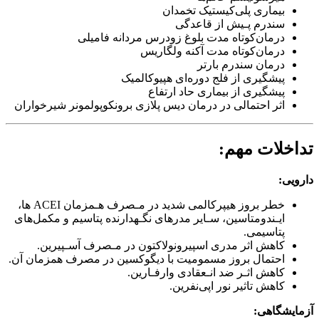
بیماری پلی‌کیستیک تخمدان
سندرم پـیش از قاعدگی
درمان‌کوتاه مدت بلوغ زودرس مردانه فامیلی
درمان‌کوتاه مدت آکنه ولگاریس
درمان سندرم بارتر
پیشگیری از فلج دوره‌ای هپیوکالمیک
پیشگیری از بیماری حاد ارتفاع
اثر احتمالی در درما‌ن دیس‌ پلازی برونکوپولمونر شیرخواران
تداخلات مهم:
دارویی‌:
خطر بروز هیپرکالمی شدید در مـصرف هـمزمان ACEI ها،
ایـندومتاسین‌، سـایر مدرهای نگـهدارنده پتاسیم و مکمل‌های
پتاسیمی‌.
کاهش اثر مدری اسپیرونولاکتون در مـصرف آسـپیرین‌.
احتمال بروز مسمومیت با دیگوکسین در مصرف همزمان آن‌.
کاهش اثـر ضد انـعقادی وارفـارین‌.
کاهش تاثیر نور اپی‌نفرین.
آزمایشگاهی‌: