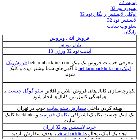
آپدیت 32
پسورد نود 32
اوکلی لایسنس رایگان نود 32
لایسنس نود 32
سئو وب سایت
رایگان
فروش آنتی ویروس
بازار بورس
آپدیت نود 32 ورژن 13
معرفی خدمات فروش بک‌لینک behtarinbacklink com
فروش بک
لینک behtarinbacklink com
تا آگهی‌های شما بیشتر دیده و کلیک
شوند
یکپارچه‌سازی کانال‌های فروش آنلاین و آفلاین
سئو گوگل چیست
تا
هماهنگی کامل بین کانال‌ها ایجاد شود
بهینه کردن داخلی
سفارش سئو سایت
خوب در تهران
بک لینک چیست بکلینک اشتراکی
بکلینک قدرتمند
و backlinks کلیک
سایت
خرید لایسنس نود 32 ارزان
ایجاد بک لینک نوفالو
view backlinks
با هدف سفارش بازدید