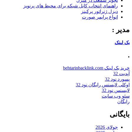
تجویز سمعک در منزل
راهنمای انتخاب کابل شبکه برای محیط های پرنویز
دیزل ژنراتور پرکینز
انواع پرایمر صورت
مدیر :
بک لینک
.
خرید بک لینک behtarinbacklink.com
آپدیت 32
پسورد نود 32
اوکلی لایسنس رایگان نود 32
لایسنس نود 32
سئو وب سایت
رایگان
بایگانی
جولای 2026