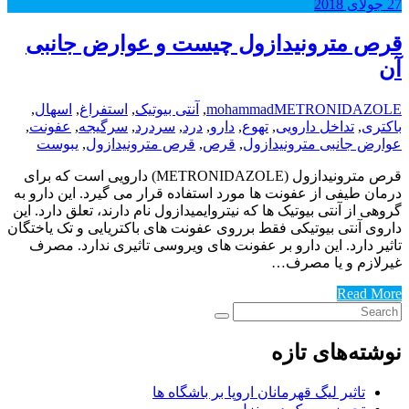
27
جولای
2018
قرص مترونیدازول چیست و عوارض جانبی
آن
METRONIDAZOLE
mohammad
,
آنتی بیوتیک
,
استفراغ
,
اسهال
,
باکتری
,
تداخل دارویی
,
تهوع
,
دارو
,
درد
,
سردرد
,
سرگیجه
,
عفونت
,
عوارض جانبی مترونیدازول
,
قرص
,
قرص مترونیدازول
,
یبوست
قرص مترونیدازول (METRONIDAZOLE) دارویی است که برای
درمان طیفی از عفونت ها مورد استفاده قرار می گیرد. این دارو به
گروهی از آنتی بیوتیک ها که نیتروایمیدازول نام دارند، تعلق دارد. این
داروی آنتی بیوتیکی فقط برروی عفونت های باکتریایی و تک یاختگان
تاثیر دارد. این دارو بر عفونت های ویروسی تاثیری ندارد. مصرف
غیرلازم و یا مصرف…
Read More
نوشته‌های تازه
تاثیر لیگ قهرمانان اروپا بر باشگاه ها