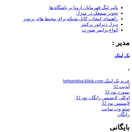
تاثیر لیگ قهرمانان اروپا بر باشگاه ها
تجویز سمعک در منزل
راهنمای انتخاب کابل شبکه برای محیط های پرنویز
دیزل ژنراتور پرکینز
انواع پرایمر صورت
مدیر :
بک لینک
.
خرید بک لینک behtarinbacklink.com
آپدیت 32
پسورد نود 32
اوکلی لایسنس رایگان نود 32
لایسنس نود 32
سئو وب سایت
رایگان
بایگانی