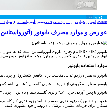
11
ژوئن
2020
asaran
بایوتور
,
عوارض و موارد مصرف بایوتور (آتورواستاتین)
,
موارد اس
عوارض و موارد مصرف بایوتور (آتورواستاتین)
آپولیپوپروتئین B و تری گلیسرید در بیمارن مبتلا به افزایش خون می‌شود.
موارد استفاده بایوتور
بایوتور به همراه رژیم غذایی مناسب برای کاهش کلسترول و چربی های “بد” (مانند LDL، تری گلیسیرید) و بالا بردن چربی های “خوب” (مانند DL
بایوتور متعلق به گروهی از داروها با عنوان “استاتین” ها می باشد 
بایوتور با پایین آوردن چربی “بد” و تری گلیسیریدها و بالا بردن چر
علاوه بر داشتن یک رژیم غذایی مناسب (مانند رژیم غذایی کم کلستر
سیگار. برای جزئیات بیشتر با پزشک یا داروساز خود مشورت کنید.