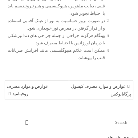
قلبی، دیابت ملیتوس، هیپوگلیسمی و هیپرتیروئیدیسم باید
با احتیاط تجویز شود.
در صورت بروز حساسیت به نور از عینک آفتابی استفاده
و از قرار گرفتن در معرض نور خودداری شود.
بهنگام هرگونه جراحی از جمله جراحی های دندانپزشکی
یا درمان اورژانس با احتیاط مصرف شود.
ممکن است علائم هیپوگلیسمی مانند افزایش ضربانات
قلب را بپوشاند.
عوارض و موارد مصرف کپسول
عوارض و موارد مصرف
ر
روفینامید
پرگابایوکس
ا
ه
ب
ر
ی
ن
و