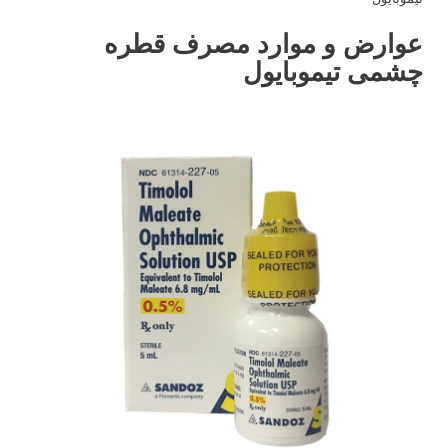
عوارض و موارد مصرف قطره
چشمی تیموبایول