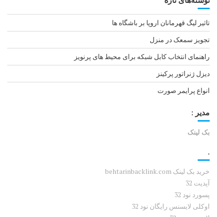
نوشته‌های تازه
ش
ت
تاثیر لیگ قهرمانان اروپا بر باشگاه ها
ه‌
تجویز سمعک در منزل
ه
ا
راهنمای انتخاب کابل شبکه برای محیط های پرنویز
دیزل ژنراتور پرکینز
انواع پرایمر صورت
مدیر :
بک لینک
.
خرید بک لینک behtarinbacklink.com
آپدیت 32
پسورد نود 32
اوکلی لایسنس رایگان نود 32