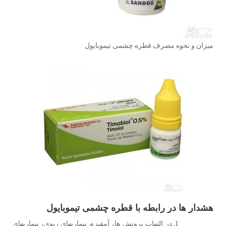
میزان و نحوه مصرف قطره چشمی تیموبایول
هشدار ها در رابطه با قطره چشمی تیموبایول
در التهاب برونش ها، آمفیزم بیماریهای ریوی، بیماریهای