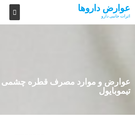
S
عوارض داروها
k
اثرات جانبی دارو
i
p
t
o
c
o
n
t
e
عوارض و موارد مصرف قطره چشمی
n
تیموبایول
t