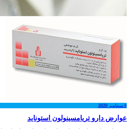
8
سپتامبر
2020
عوارض دارو تریامسینولون استوناید