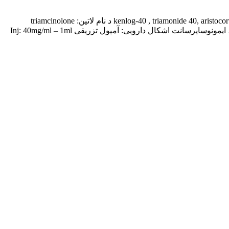
تریامسینولون استوناید TRIAMCINOLONE ACETONIDE نام های تجاری تریامسینولون استوناید : kenlog-40 , triamonide 40, aristocort, kenacort , trilon , cortiran , triam hexal د نام لاتین: triamcinolone
acetonide نام فارسی: تریامسینولون استوناید مصرف در حاملگی: C گروه درمانی – دارویی: گلوکوکورتیکوئید صناعی سریع‌الاثر – ضدالتهاب‌، ایمونوساپرسانت اشکال دارویی: آمپول تزریقی Inj: 40mg/ml – 1ml