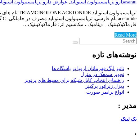
asaran
دارو تریامسینولون استوناید
,
عوارض دارو تریامسینولون استونای
فارماکوکینتیک – دینامیک ، مکانسیم اثر: فارماکوکینتیک…
Read More
نوشته‌های تازه
تاثیر لیگ قهرمانان اروپا بر باشگاه ها
تجویز سمعک در منزل
راهنمای انتخاب کابل شبکه برای محیط های پرنویز
دیزل ژنراتور پرکینز
انواع پرایمر صورت
مدیر :
بک لینک
.