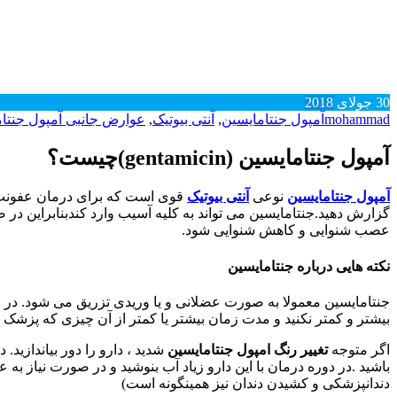
30
جولای
2018
mohammad
آمپول جنتامایسین
,
آنتی بیوتیک
,
عوارض جانبی آمپول جنتا
آمپول جنتامایسین (gentamicin)چیست؟
آمپول جنتامایسین
نوعی
آنتی بیوتیک
قوی است که برای درمان عفونت 
گزارش دهید.جنتامایسین می تواند به کلیه آسیب وارد کندبنابراین در 
عصب شنوایی و کاهش شنوایی شود.
نکته هایی درباره جنتامایسین
جنتامایسین معمولا به صورت عضلانی و یا وریدی تزریق می شود. در
بیشتر و کمتر نکنید و مدت زمان بیشتر یا کمتر از آن چیزی که پزشک در نظر گرفته ا
اگر متوجه
تغییر رنگ امپول جنتامایسین
شدید ، دارو را دور بیاندازید
باشید .در دوره درمان با این دارو زیاد آب بنوشید و در صورت نیاز 
دندانپزشکی و کشیدن دندان نیز همینگونه است)