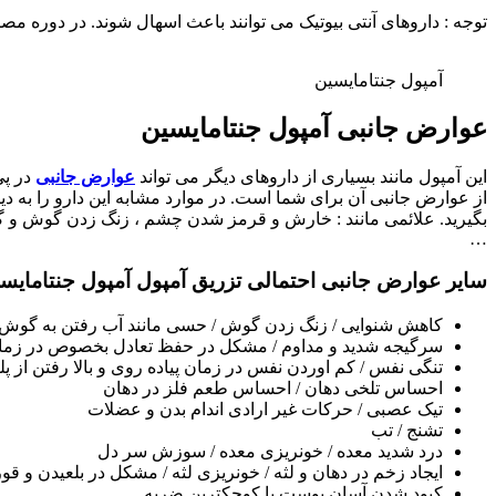
توجه : داروهای آنتی بیوتیک می توانند باعث اسهال شوند. در دوره م
آمپول جنتامایسین
عوارض جانبی آمپول جنتامایسین
این آمپول مانند بسیاری از داروهای دیگر می تواند
عوارض جانبی
در پی
از عوارض جانبی آن برای شما است. در موارد مشابه این دارو را به د
بگیرید. علائمی مانند : خارش و قرمز شدن چشم ، زنگ زدن گوش و گ
…
سایر عوارض جانبی احتمالی تزریق آمپول آمپول جنتامایس
کاهش شنوایی / زنگ زدن گوش / حسی مانند آب رفتن به گوش
سرگیجه شدید و مداوم / مشکل در حفظ تعادل بخصوص در زمان 
تنگی نفس / کم اوردن نفس در زمان پیاده روی و بالا رفتن از پله
احساس تلخی دهان / احساس طعم فلز در دهان
تیک عصبی / حرکات غیر ارادی اندام بدن و عضلات
تشنج / تب
درد شدید معده / خونریزی معده / سوزش سر دل
ایجاد زخم در دهان و لثه / خونریزی لثه / مشکل در بلعیدن و ق
کبود شدن آسان پوست با کوچکترین ضربه