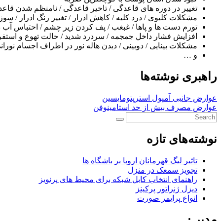
تغییر در دوره های قاعدگی / تاخیر قاعدگی / نامنظم شدن قاع
مشکلات کلیوی / درد کلیه / کاهش ادرار / تغییر رنگ ادرار / سوزش 
تورم دست ها و پاها / غبغب / پف کردن زیر چشم / احتباس آب د
افزایش فشار داخل جمجمه / سردرد شدید / حالت تهوع و استفر
مشکلات بینایی / دوبینی / دیدن هاله نور در اطراف اجسام ن
و …
راهبری نوشته‌ها
عوارض جانبی آمپول استرپتومایسین
عوارض مصرف بیش از حد استامینوفن
نوشته‌های تازه
تاثیر لیگ قهرمانان اروپا بر باشگاه ها
تجویز سمعک در منزل
راهنمای انتخاب کابل شبکه برای محیط های پرنویز
دیزل ژنراتور پرکینز
انواع پرایمر صورت
مدیر :