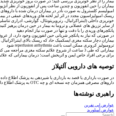
بیمار را از نظر خونریزی بررسی کنید؛ در صورت بروز خونریزی شدید د
بیماران را حین انفوزیون و چندین ساعت پس از انفوزیون از نظر آنژیواد
امبولیسم کلسترول به صورت نادر در بیماران درمان شده با داروها
ریسک امبولیزاسیون مجدد در اثر لیز لخته های وریدهای عمقی در بیمار
خونریزی داخلی (اینتراکرانیال، رتروپریتونئال، گوارشی، ادراری تن
از سایر تزریق های عضلانی و تروما به بیمار در حین درمان پرهیز کنید
پانکچرهای وریدی را با دقت و تنها در صورت نیاز انجام دهید
در صورتی که نیاز به پانکچر شریانی حین انفوزیون وجود دارد، از عروق بالاتر دست که قابل دستر
بیماران دچار سکته مغزی ایسکمیک حاد که ریسک بالای اینتراکرانیال ه
ترومبولیز کرونری ممکن است باعث reperfusion arrhythmia شود
برای برخی افراد خاص ایمن و اثربخش است؛ درمان بیمارانی که علائ
توصیه های دارویی آلتپلاز
در صورت بارداری یا قصد به بارداری یا شیردهی به پزشک اطلاع داده
داروهای مصرفی همزمان چه نسخه ای و چه OTC به پزشک اطلاع داده شود
راهبری نوشته‌ها
عوارض اپی نفرین
عوارض آمیلورید