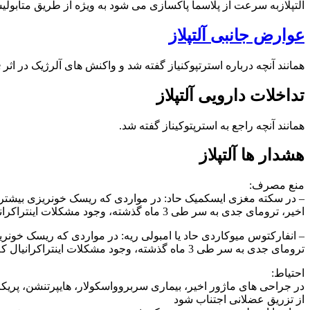
آلتپلازبه سرعت از پلاسما پاکسازی می شود به ویژه از طریق متابولیسم کبدی. نیمه عمر آغازین آن 4 تا 5 دقیق
عوارض جانبی آلتپلاز
همانند آنچه درباره استرتپوکنیاز گفته شد و واکنش های آلرژیک در اثر Alteplase نسبت به استرپتوکیناز کمتر رخ میدهد و می توان تجویز را تکرار نمود.
تداخلات دارویی آلتپلاز
همانند آنچه راجع به استرپتوکیناز گفته شد.
هشدار ها آلتپلاز
منع مصرف:
– در سکته مغزی ایسکمیک حاد: در مواردی که ریسک خونریزی بیشتر از م
اخیر، ترومای جدی به سر طی 3 ماه گذشته، وجود مشکلات اینتراکرانیال که می تواند ریسک خونریزی را افزایش دهد (مثل برخی نئوپلاسم ها، آنوریسم)، bleeding diathesis، هایپرتنشن شدید کنترل نشده
– انفارکتوس میوکاردی حاد یا امبولی ریه: در مواردی که ریسک خونریز
ترومای جدی به سر طی 3 ماه گذشته، وجود مشکلات اینتراکرانیال که می تواند ریسک خونریزی را افزایش دهد (مثل برخی نئوپلاسم ها، آنوریسم)، bleeding diathesis، هایپرتنشن شدید کنترل نشده
احتیاط:
در جراحی های ماژور اخیر، بیماری سربروواسکولار، هایپرتنشن، پریک
از تزریق عضلانی اجتناب شود