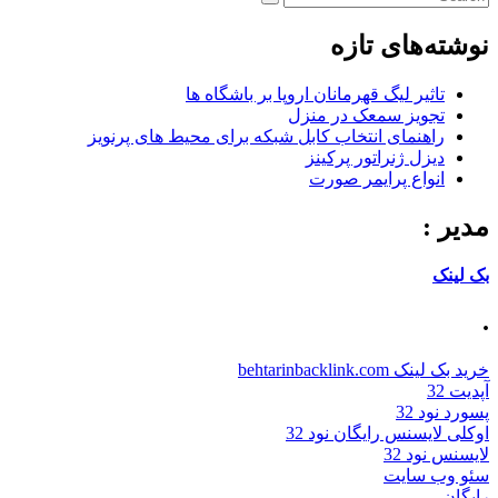
نوشته‌های تازه
تاثیر لیگ قهرمانان اروپا بر باشگاه ها
تجویز سمعک در منزل
راهنمای انتخاب کابل شبکه برای محیط های پرنویز
دیزل ژنراتور پرکینز
انواع پرایمر صورت
مدیر :
بک لینک
.
خرید بک لینک behtarinbacklink.com
آپدیت 32
پسورد نود 32
اوکلی لایسنس رایگان نود 32
لایسنس نود 32
سئو وب سایت
رایگان