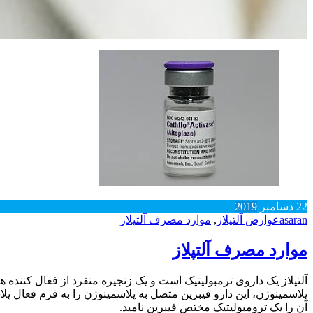
22
دسامبر
2019
asaran
عوارض آلتپلاز
,
موارد مصرف آلتپلاز
موارد مصرف آلتپلاز
آن را یک ترومبولیتیک مختص فیبرین نامید.