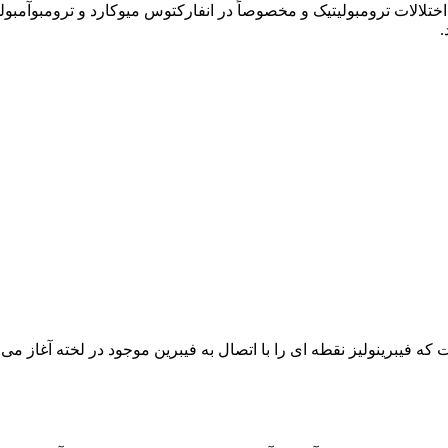
اشد مثلاً در درمان اختلالات ترومبولیتیک و مخصوصاً در انفارکتوس میوکارد و ت
مینوژن بافتی (t-PA) نوترکیب انسانی است که فیبرینولیز نقطه ای را با اتصال به فیبرین موجو