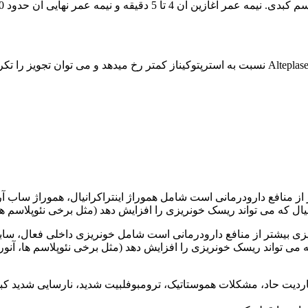
ه و نیمه عمر نهایی آن حدود 40 دقیقه می باشد.
نافع دارودرمانی است شامل هموراژ اینتراکرانیال، هموراژ ساب آراکنو
ی بیشتر از منافع دارودرمانی است شامل خونریزی داخلی فعال، سابقه س
اردیت حاد، مشکلات هموستاتیک، ترومبوفلبیت شدید، نارسایی شدید کب