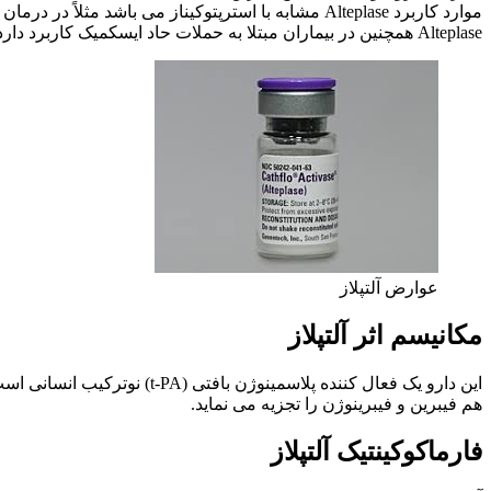
موارد کاربرد Alteplase مشابه با استرپتوکیناز می ب
Alteplase همچنین در بیماران مبتلا به حملات حاد ایسکمیک کاربرد دارد.
عوارض آلتپلاز
مکانیسم اثر آلتپلاز
این دارو یک فعال کننده پلاس
هم فیبرین و فیبرینوژن را تجزیه می نماید.
فارماکوکینتیک آلتپلاز