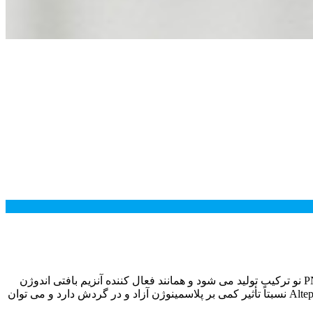
آلتپلاز یک داروی ترمبولیتیک است و یک زنجیره منفرد از فعال کننده های آنزیم بافتی اندوژن پلاسمینوژن می باشد که به طریق تکنولوژی PNA نو ترکیب تولید می شود و همانند فعال کننده آنزیم بافتی اندوژن
پلاسمینوژن، این دارو فیبرین متصل به پلاسمینوژن را به فرم فعال پلاسمین تبدیل می کند که باعث فیبرنیولیزو حل شدن لخته می شود. Alteplase نسبتاً تأثیر کمی بر پلاسمینوژن آزاد و در گردش دارد و می توان