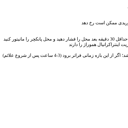
 وریدی ممکن است رخ دهد
یتور کنید
 اینتراکرانیال هموراژ را دارند
بیمارانی که طی 3 ساعت از شروع علائم سکته مغزی مراجعه می کنند، باید با Alteplase درمان شوند مگر اینکه منع مصرفی وجود داشته باشد؛ اگر از این بازه زمانی فراتر برود (3-4 ساعت پس از شروع علائم)