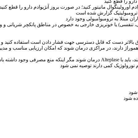
ارو را قطع کنید
م اورولینگوال مانیتور کنید؛ در صورت بروز آنژیوادم دارو را قطع کنید
ی ترومبولیتیک گزارش شده است
ان مبتلا به ترومبوامبولی وجود دارد
اسلی، تنفسی) یا خونریزی خارجی به خصوص در مناطق پانکچر شریانی و
سی جهت فشار دادن است استفاده کنید و حداقل 30 دقیقه بعد محل را فشار دهید و محل پانکچر را مان
موراژ دارند، در مراکزی درمان شوند که امکان ارزیابی مناسب و مدیریت
م نورولوژیک کمی دارند توصیه نمی شود
 شود