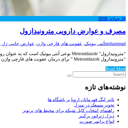
30
جولای
2018
مصرف و عوارض دارویی مترونیدازول
mohammad
آنتی بیوتیک
,
عفونت های قارچی واژن
,
عوارض جانبی ژل وا
“مترونیدازول” Metronidazole نوعی آنتی بیوت
“مترونیدازول Metronidazole ” برای درمان عفونت های قارچی واژن بی تاثیر است . در صورتی که به “مترونیدازول” حساسیت دارید نباید از این دارو…
Read More
نوشته‌های تازه
تاثیر لیگ قهرمانان اروپا بر باشگاه ها
تجویز سمعک در منزل
راهنمای انتخاب کابل شبکه برای محیط های پرنویز
دیزل ژنراتور پرکینز
انواع پرایمر صورت