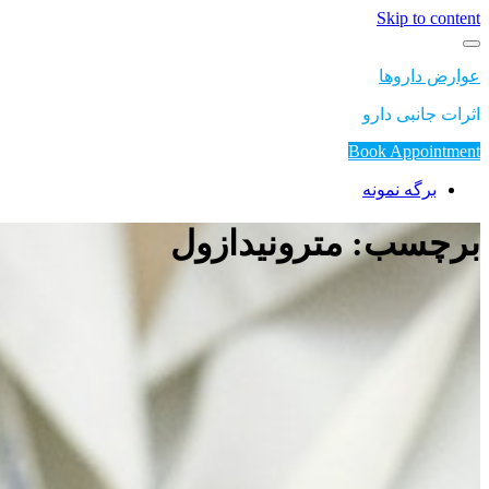
Skip to content
عوارض داروها
اثرات جانبی دارو
Book Appointment
برگه نمونه
برچسب: مترونیدازول