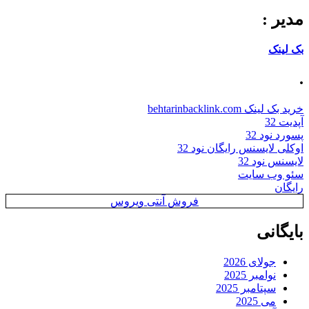
ر :
ینک
ینک behtarinbacklink.com
 32
 نود 32
ی لایسنس رایگان نود 32
نس نود 32
 وب سایت
ان
فروش آنتی ویروس
گانی
جولای 2026
نوامبر 2025
سپتامبر 2025
می 2025