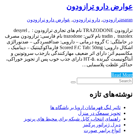
ارض دارو ترازودون
as
ترازودون
,
دارو ترازودون
,
عوارض دارو ترازودون
ترازودون TRAZODONE نام های تجاری ترازودون : desyrel ,
tradin , trazolex نام لاتین: trazodone نام فارسی: ترازودون مصرف
در حاملگی: C گروه درمانی – دارویی: ضدافسردگی – ضدنورالژی
اشکال دارویی: Scored F.C Tab: 50mg فارماکوکینتیک – دینامیک ،
سیم اثر: دارای اثر ضعیف مهارکنندگی بازجذب سروتونین و
آنتاگونیست گیرنده .۵-HT دارای جذب خوب پس از تجویز خوراکی‌،
کثر غلظت پلاسمایی…
Read M
ته‌های تازه
تاثیر لیگ قهرمانان اروپا بر باشگاه ها
تجویز سمعک در منزل
راهنمای انتخاب کابل شبکه برای محیط های پرنویز
دیزل ژنراتور پرکینز
انواع پرایمر صورت