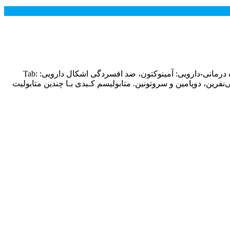
بوپروپیون BUPROPION نام های تجاری بوپروپیون : Wellbutrin, Zyban نام لاتین: bupropion نام فارسی: بوپروپیون مصرف در حاملگی: گروه درمانی-دارویی: آمینوکتون‌، ضد افسردگی اشکال دارویی: Tab:
 ناشناخته‌. فاقد خاصیت مهاری .MAO مهارکننده ضعیف بازجذب نوراپی‌نفرین‌، دوپامین و سروتونین‌. متابولیسم کـبدی بـا چندین متابولیت