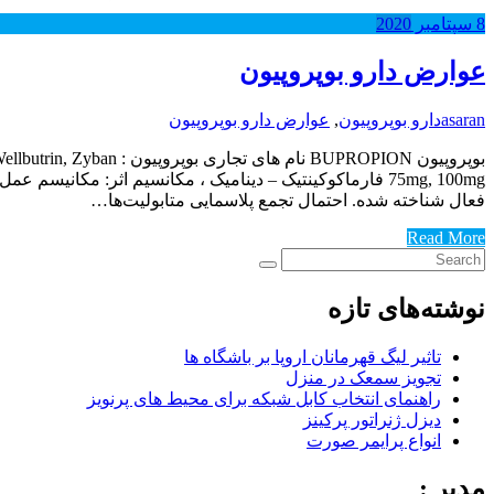
8
سپتامبر
2020
عوارض دارو بوپروپیون
asaran
دارو بوپروپیون
,
عوارض دارو بوپروپیون
فعال شناخته شده‌. احتمال تجمع پلاسمایی متابولیت‌ها…
Read More
نوشته‌های تازه
تاثیر لیگ قهرمانان اروپا بر باشگاه ها
تجویز سمعک در منزل
راهنمای انتخاب کابل شبکه برای محیط های پرنویز
دیزل ژنراتور پرکینز
انواع پرایمر صورت
مدیر :