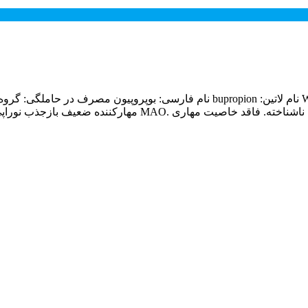
75mg, 100mg فارماکوکینتیک – دینامیک ، مکانسیم اثر: مکانیسم عمل