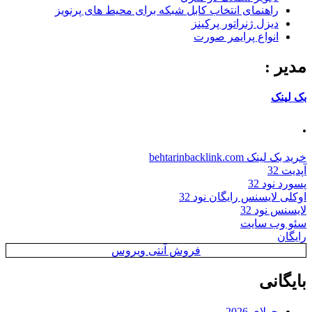
راهنمای انتخاب کابل شبکه برای محیط های پرنویز
دیزل ژنراتور پرکینز
انواع پرایمر صورت
مدیر :
بک لینک
.
خرید بک لینک behtarinbacklink.com
آپدیت 32
پسورد نود 32
اوکلی لایسنس رایگان نود 32
لایسنس نود 32
سئو وب سایت
رایگان
فروش آنتی ویروس
بایگانی
جولای 2026