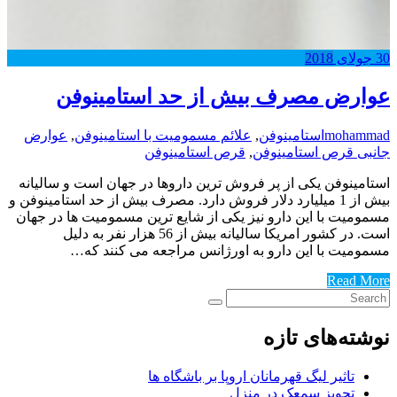
30
جولای
2018
عوارض مصرف بیش از حد استامینوفن
mohammad
استامینوفن
,
علائم مسمومیت با استامینوفن
,
عوارض
جانبی قرص استامینوفن
,
قرص استامینوفن
استامینوفن یکی از پر فروش ترین داروها در جهان است و سالیانه
بیش از 1 میلیارد دلار فروش دارد. مصرف بیش از حد استامینوفن و
مسمومیت با این دارو نیز یکی از شایع ترین مسمومیت ها در جهان
است. در کشور امریکا سالیانه بیش از 56 هزار نفر به دلیل
مسمومیت با این دارو به اورژانس مراجعه می کنند که…
Read More
نوشته‌های تازه
تاثیر لیگ قهرمانان اروپا بر باشگاه ها
تجویز سمعک در منزل