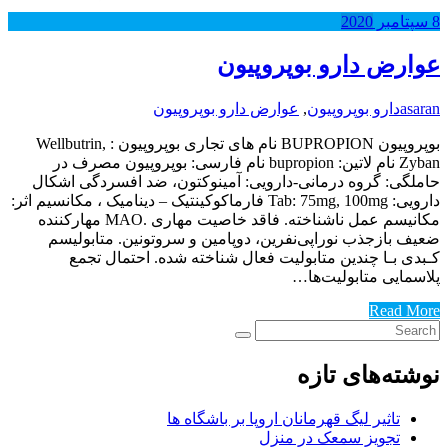
بر
2020
 دارو بوپروپیون
ارو بوپروپیون
,
عوارض دارو بوپروپیون
بوپروپیون BUPROPION نام های تجاری بوپروپیون : Wellbutrin,
Zyban نام لاتین: bupropion نام فارسی: بوپروپیون مصرف در
 گروه درمانی-دارویی: آمینوکتون‌، ضد افسردگی اشکال
دارویی: Tab: 75mg, 100mg فارماکوکینتیک – دینامیک ، مکانسیم اثر:
مکانیسم عمل ناشناخته‌. فاقد خاصیت مهاری .MAO مهارکننده
زجذب نوراپی‌نفرین‌، دوپامین و سروتونین‌. متابولیسم
ـا چندین متابولیت فعال شناخته شده‌. احتمال تجمع
ی متابولیت‌ها…
Rea
‌های تازه
اثیر لیگ قهرمانان اروپا بر باشگاه ها
جویز سمعک در منزل