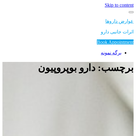
Skip to
داروها
انبی دارو
Book Appoi
رگه نمونه
سب: دارو بوپروپیون