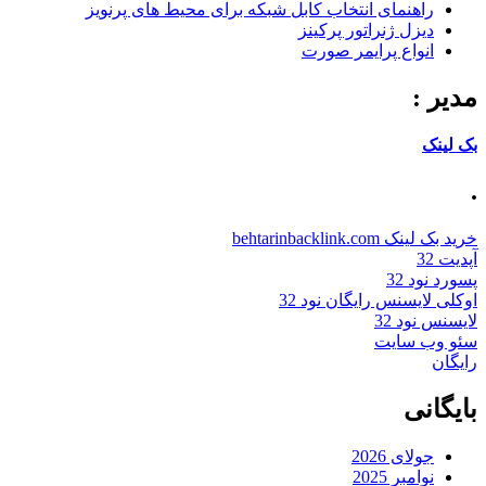
اهنمای انتخاب کابل شبکه برای محیط های پرنویز
یزل ژنراتور پرکینز
نواع پرایمر صورت
:
behtarinbacklink
د 32
یسنس رایگان نود 32
ود 32
 سایت
نی
لای 2026
امبر 2025