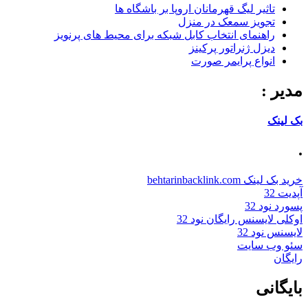
تاثیر لیگ قهرمانان اروپا بر باشگاه ها
تجویز سمعک در منزل
راهنمای انتخاب کابل شبکه برای محیط های پرنویز
دیزل ژنراتور پرکینز
انواع پرایمر صورت
مدیر :
بک لینک
.
خرید بک لینک behtarinbacklink.com
آپدیت 32
پسورد نود 32
اوکلی لایسنس رایگان نود 32
لایسنس نود 32
سئو وب سایت
رایگان
بایگانی