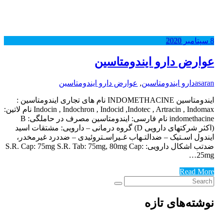
8
سپتامبر
2020
عوارض دارو ایندومتاسین
asaran
دارو ایندومتاسین
,
عوارض دارو ایندومتاسین
ایندومتاسین INDOMETHACINE نام های تجاری ایندومتاسین :
Indocin , Indochron , Indocid ,Indotec , Artracin , Indomax نام لاتین:
indomethacine نام فارسی: ایندومتاسین مصرف در حاملگی: B
(اکثر شرکتهای دارویی D) گروه درمانی – دارویی: مشتقات اسید
ایندول اسـتیک – ضدالتـهاب غـیراسـتروئیدی – ضددرد غیرمخدر،
ضدتب اشکال دارویی: S.R. Cap: 75mg S.R. Tab: 75mg, 80mg Cap:
25mg…
Read More
نوشته‌های تازه