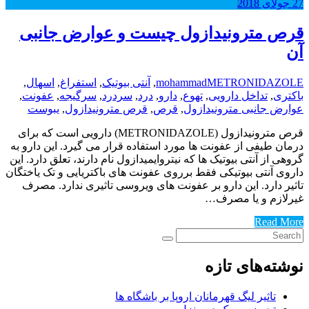
27
جولای
2018
قرص مترونیدازول چیست و عوارض جانبی
آن
METRONIDAZOLE
mohammad
,
آنتی بیوتیک
,
استفراغ
,
اسهال
,
باکتری
,
تداخل دارویی
,
تهوع
,
دارو
,
درد
,
سردرد
,
سرگیجه
,
عفونت
,
عوارض جانبی مترونیدازول
,
قرص
,
قرص مترونیدازول
,
یبوست
قرص مترونیدازول (METRONIDAZOLE) دارویی است که برای
درمان طیفی از عفونت ها مورد استفاده قرار می گیرد. این دارو به
گروهی از آنتی بیوتیک ها که نیتروایمیدازول نام دارند، تعلق دارد. این
داروی آنتی بیوتیکی فقط برروی عفونت های باکتریایی و تک یاختگان
تاثیر دارد. این دارو بر عفونت های ویروسی تاثیری ندارد. مصرف
غیرلازم و یا مصرف…
Read More
نوشته‌های تازه
تاثیر لیگ قهرمانان اروپا بر باشگاه ها