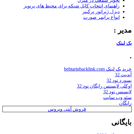
تجویز سمعک در منزل
راهنمای انتخاب کابل شبکه برای محیط های پرنویز
دیزل ژنراتور پرکینز
انواع پرایمر صورت
مدیر :
بک لینک
.
خرید بک لینک behtarinbacklink.com
آپدیت 32
پسورد نود 32
اوکلی لایسنس رایگان نود 32
لایسنس نود 32
سئو وب سایت
رایگان
فروش آنتی ویروس
بایگانی