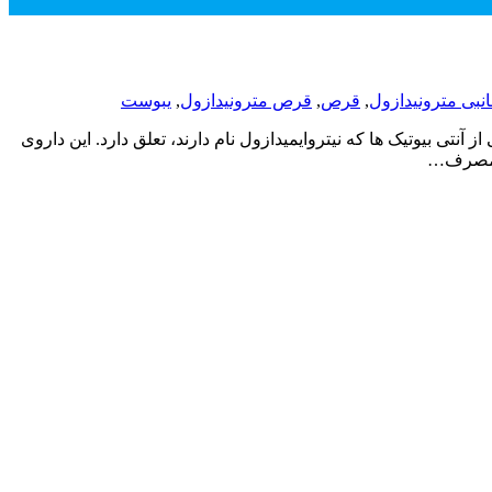
بی مترونیدازول
,
قرص
,
قرص مترونیدازول
,
یبوست
به گروهی از آنتی بیوتیک ها که نیتروایمیدازول نام دارند، تعلق دارد. این داروی
یا مصرف…