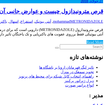
27
جولای
2018
قرص مترونیدازول چیست و عوارض جانبی آن
METRONIDAZOLE
mohammad
,
آنتی بیوتیک
,
استفراغ
,
اسهال
,
باکتر
قرص مترونیدازول (METRONIDAZOLE)
آنتی بیوتیکی فقط برروی عفونت های باکتریایی و تک یاختگان تاثیر د
Read More
نوشته‌های تازه
تاثیر لیگ قهرمانان اروپا بر باشگاه ها
تجویز سمعک در منزل
راهنمای انتخاب کابل شبکه برای محیط های پرنویز
دیزل ژنراتور پرکینز
انواع پرایمر صورت
مدیر :