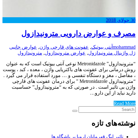
30
جولای
2018
مصرف و عوارض دارویی مترونیدازول
mohammad
آنتی بیوتیک
,
عفونت های قارچی واژن
,
عوارض جانبی
ژل واژینال مترونیدازول
,
عوارض مترونیدازول
,
مترونیدازول
“مترونیدازول” Metronidazole نوعی آنتی بیوتیک است که به عنوان
روش درمانی برای عفونت های باکتریایی واژن ، معده ، کبد ، پوست
، مفاصل ، مغز و دستگاه تنفسی و … مورد استفاده قرار می گیرد .
“مترونیدازول Metronidazole ” برای درمان عفونت های قارچی
واژن بی تاثیر است . در صورتی که به “مترونیدازول” حساسیت
دارید نباید از این دارو…
Read More
نوشته‌های تازه
تاثیر لیگ قهرمانان اروپا بر باشگاه ها