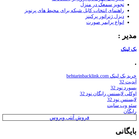
تجویز سمعک در منزل
راهنمای انتخاب کابل شبکه برای محیط های پرنویز
دیزل ژنراتور پرکینز
انواع پرایمر صورت
مدیر :
بک لینک
.
خرید بک لینک behtarinbacklink.com
آپدیت 32
پسورد نود 32
اوکلی لایسنس رایگان نود 32
لایسنس نود 32
سئو وب سایت
رایگان
فروش آنتی ویروس
بایگانی