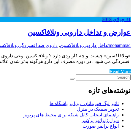
31
جولای
2018
عوارض و تداخل دارویی ونلافاکسین
mohammad
تداخل دارویی ونلافاکسین
,
داروی ضد افسردگی ونلافاکس
«ونلافاکسین» چیست و چه کاربردی دارد ؟ ونلافاکسین نوعی داروی ضد
افسردگی می شود . در دوره مصرف این دارو هرگونه بدتر شدن علائم 
Read More
نوشته‌های تازه
تاثیر لیگ قهرمانان اروپا بر باشگاه ها
تجویز سمعک در منزل
راهنمای انتخاب کابل شبکه برای محیط های پرنویز
دیزل ژنراتور پرکینز
انواع پرایمر صورت