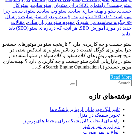
سئو چیست؟ راهنمای SEO برای مبتدیان
,
سئو سایت
,
سئو کار
چیست
,
سئو و بهینه سازی سایت
,
سئو وب سایت
,
سئوی سایت چرا
مهم است؟ 0 تا 100 سئو سایت
,
قیمت و تعرفه سئو سایت در سال
99 چگونه محاسبه می شود؟
,
مفهوم سئو به زبان ساده
,
مقالات
جدید در مورد آموزش SEO
,
هر آنچه که درباره ی سئو (SEO) باید
بدانید
سئو چیست و چه کاربردی دارد ؟ تاریخچه سئو در موتورهای جستجو
چرا سئو برای گوگل اهمیت دارد تاثیر سئو برای ایندکس شدن در
نتایج جستجو روش های کلاه سفید و کلاه سیاه در سئو استفاده از
سئو در بازاریابی آنلاین سئو چیست و چه کاربردی دارد ؟ بهینه‌سازی
موتور جستجو (یا Search Engine Optimization)، که…
Read More
نوشته‌های تازه
تاثیر لیگ قهرمانان اروپا بر باشگاه ها
تجویز سمعک در منزل
راهنمای انتخاب کابل شبکه برای محیط های پرنویز
دیزل ژنراتور پرکینز
انواع پرایمر صورت