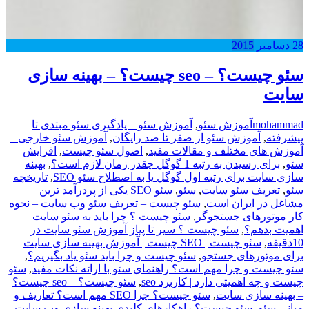
28
دسامبر
2015
سئو چیست؟ – seo چیست؟ – بهینه سازی
سایت
mohammad
آموزش سئو
,
آموزش سئو – یادگیری سئو مبتدی تا
پیشرفته
,
آموزش سئو از صفر تا صد رایگان
,
آموزش سئو خارجی –
آموزش های مختلف و مقالات مفید
,
اصول سئو چیست
,
افزایش
سئو
,
برای رسیدن به رتبه 1 گوگل چقدر زمان لازم است؟
,
بهینه
سازی سایت برای رتبه اول گوگل یا به اصطلاح سئو SEO
,
تاریخچه
سئو
,
,
سئو
,
سئو SEO یکی از پردرآمد ترین
مشاغل در ایران است
,
سئو چیست – تعریف سئو وب سایت – نحوه
کار موتورهای جستجوگر
,
سئو چیست ؟ چرا باید به سئو سایت
اهمیت بدهم؟
,
سئو چیست ؟ سیر تا پیاز آموزش سئو سایت در
10دقیقه
,
سئو چیست | SEO چیست | آموزش بهینه سازی سایت
برای موتورهای جستجو
,
سئو چیست و چرا باید سئو یاد بگیریم؟
,
سئو چیست و چرا مهم است؟ راهنمای سئو با ارائه نکات مفید
,
سئو
چیست و چه اهمیتی دارد | کاربرد seo
,
سئو چیست؟ – seo چیست؟
– بهینه سازی سایت
,
سئو چیست؟ چرا SEO مهم است؟ تعاریف و
مبانی سئو
,
سئو چیست؟ راهکارهای کلیدی بهینه سازی وب سایت
,