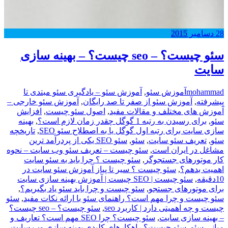
28
دسامبر
2015
سئو چیست؟ – seo چیست؟ – بهینه سازی
سایت
mohammad
آموزش سئو
,
آموزش سئو – یادگیری سئو مبتدی تا
پیشرفته
,
آموزش سئو از صفر تا صد رایگان
,
آموزش سئو خارجی –
آموزش های مختلف و مقالات مفید
,
اصول سئو چیست
,
افزایش
سئو
,
برای رسیدن به رتبه 1 گوگل چقدر زمان لازم است؟
,
بهینه
سازی سایت برای رتبه اول گوگل یا به اصطلاح سئو SEO
,
تاریخچه
سئو
,
,
سئو
,
سئو SEO یکی از پردرآمد ترین
مشاغل در ایران است
,
سئو چیست – تعریف سئو وب سایت – نحوه
کار موتورهای جستجوگر
,
سئو چیست ؟ چرا باید به سئو سایت
اهمیت بدهم؟
,
سئو چیست ؟ سیر تا پیاز آموزش سئو سایت در
10دقیقه
,
سئو چیست | SEO چیست | آموزش بهینه سازی سایت
برای موتورهای جستجو
,
سئو چیست و چرا باید سئو یاد بگیریم؟
,
سئو چیست و چرا مهم است؟ راهنمای سئو با ارائه نکات مفید
,
سئو
چیست و چه اهمیتی دارد | کاربرد seo
,
سئو چیست؟ – seo چیست؟
– بهینه سازی سایت
,
سئو چیست؟ چرا SEO مهم است؟ تعاریف و
مبانی سئو
,
سئو چیست؟ راهکارهای کلیدی بهینه سازی وب سایت
,