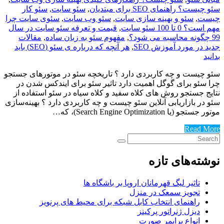
سئو چیست؟ راهنمای SEO برای مبتدیان
,
سئو سایت
,
سئو کار
چیست
,
سئو و بهینه سازی سایت
,
سئو وب سایت
,
سئوی سایت چرا
مهم است؟ 0 تا 100 سئو سایت
,
قیمت و تعرفه سئو سایت در سال
99 چگونه محاسبه می شود؟
,
مفهوم سئو به زبان ساده
,
مقالات
جدید در مورد آموزش SEO
,
هر آنچه که درباره ی سئو (SEO) باید
بدانید
سئو چیست و چه کاربردی دارد ؟ تاریخچه سئو در موتورهای جستجو
چرا سئو برای گوگل اهمیت دارد تاثیر سئو برای ایندکس شدن در
نتایج جستجو روش های کلاه سفید و کلاه سیاه در سئو استفاده از
سئو در بازاریابی آنلاین سئو چیست و چه کاربردی دارد ؟ بهینه‌سازی
موتور جستجو (یا Search Engine Optimization)، که…
Read More
نوشته‌های تازه
تاثیر لیگ قهرمانان اروپا بر باشگاه ها
تجویز سمعک در منزل
راهنمای انتخاب کابل شبکه برای محیط های پرنویز
دیزل ژنراتور پرکینز
انواع پرایمر صورت