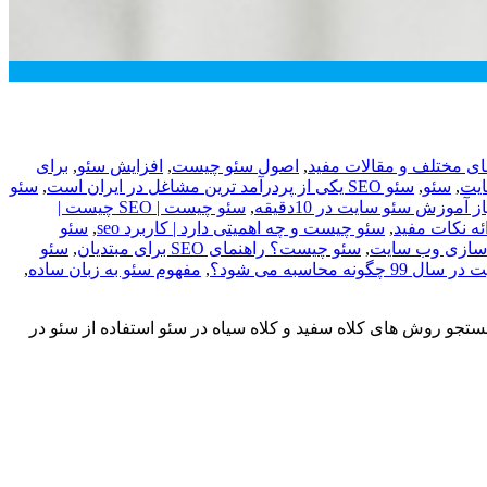
 مختلف و مقالات مفید
,
اصول سئو چیست
,
افزایش سئو
,
برای
,
سئو
,
سئو SEO یکی از پردرآمد ترین مشاغل در ایران است
,
سئو
آموزش سئو سایت در 10دقیقه
,
سئو چیست | SEO چیست |
ه نکات مفید
,
سئو چیست و چه اهمیتی دارد | کاربرد seo
,
سئو
 سازی وب سایت
,
سئو چیست؟ راهنمای SEO برای مبتدیان
,
سئو
نه محاسبه می شود؟
,
مفهوم سئو به زبان ساده
,
تجو روش های کلاه سفید و کلاه سیاه در سئو استفاده از سئو در