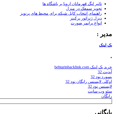
تاثیر لیگ قهرمانان اروپا بر باشگاه ها
تجویز سمعک در منزل
راهنمای انتخاب کابل شبکه برای محیط های پرنویز
دیزل ژنراتور پرکینز
انواع پرایمر صورت
مدیر :
بک لینک
.
خرید بک لینک behtarinbacklink.com
آپدیت 32
پسورد نود 32
اوکلی لایسنس رایگان نود 32
لایسنس نود 32
سئو وب سایت
رایگان
بایگانی