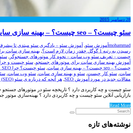
28
دسامبر
2015
سئو چیست؟ – seo چیست؟ – بهینه سازی سایت
mohammad
آموزش سئو
,
آموزش سئو – یادگیری سئو مبتدی تا پیشرفت
رسیدن به رتبه 1 گوگل چقدر زمان لازم است؟
,
بهینه سازی سایت برای 
چیست – تعریف سئو وب سایت – نحوه کار موتورهای جستجوگر
,
سئو 
آموزش بهینه سازی سایت برای موتورهای جستجو
,
سئو چیست و چرا با
چیست؟ – seo چیست؟ – بهینه سازی سایت
,
سئو چیست؟ چرا SEO مهم است؟ تعاریف و مبانی سئو
سایت
,
سئو کار چیست
,
سئو و بهینه سازی سایت
,
سئو وب سایت
,
سئوی
مقالات جدید در مورد آموزش SEO
,
هر آنچه که درباره ی سئو (SEO) باید بدانید
سئو چیست و چه کاربردی دارد ؟ تاریخچه سئو در موتورهای جستجو چرا
بازاریابی آنلاین سئو چیست و چه کاربردی دارد ؟ بهینه‌سازی موتور جستجو (یا h Engine Optimization
Read More
نوشته‌های تازه