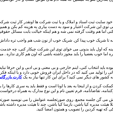
 سایت ثبت اسناد و املاک و یا ثبت شرکت ها اونقدر کار ثبت شرکت ر
توی این شرکت اعتبار و سود به دست بیاری یه هزینه کم بکن و همین
نی اما هم وقتت گرفته نمی شه و هم اینکه خیالت بابت مسائل حقوقی و
 تا شریک خوب پیدا کن. شریک خوب از نون شب هم واجب تره داداش. ب
ینه که اول باید بدونی می خوای توی این شرکت چیکار کنی، چه خدمت 
ره اما خوب بعضیا را باید مجوز داشته باشی که اون هم کاری نداره 
ب کنی که اون هم کاری نداره. 5 تا اسم که قبلا نبوده باید انتخاب کنی، اینم خارجی و بی معنی 
ی را تولید می کنید که در داخل ایران فروش خوبی دارد و یا اینکه فکر
 کشور های دیگر نمی کنید؟ برای این کار تنها نیاز به یک
کارت بازرگان
ت کردن و از اینجا به بعد با اونا است و فقط باید یه سری کارها را بک
امه، تقاضانامه، فرم تعیین نام و این نوع مدارک به همراه درخواست و 
که بهش می گن جلسه مجمع. روی صورتجلسه عنوانش را می نویسید ص
لا هیئت مدیره کیا باشن، بازسا کیا باشن، چند تا هیئت مدیره داشته باشی
 که تهیه کردین را تصویب و همتون امضا کنید.