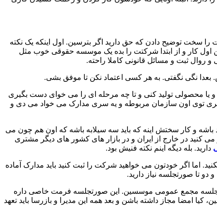
ا سخت توضیح دادن که حق دارید اگر بترسین. اول اینکه یک نکته
 اول کار و از ابتدا شرکتت را بده یک موسسه حقوقی خوب مثل
 روال ثبت و مسائل قانونی کاملا راحته.
عدا نگی نگفتی. به هر کسی اعتماد نکن تا موفق بشی.
و یا محصولی تولید کنی و تا چه مرحله ای را می خوای دست بگیری
. میری توی اون سازمان مربوطه و یه سری مدارک می خواد می دی و
و بی ادبی و این حرفا نباید باشه و کار سختش اینه که باید سه سیلابه باشه که اون هم چون می
 می کنید در خارج از ایران و در بازار های کشور های دیگر مشتری
ی
دارید. بله دیگه اینم نکته فنیش بود.
نید. اما اگر خودتون می خواهید شرکت را ثبت کنید باید مدارک آماده
دو تا صورتجلسه نیاز دارید.
ورتجلسه مجمع عمومی موسسین. این صورتجلسه فرمت خاصی داره
ن، کیا امضا مجاز داشته باشن و بعد همه این مدیرا و بازرسا باید تعهد