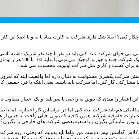
 کنی؟ اصلا شک داری شرکت به کارت میاد یا نه و یا اصلا این کار را
می خوای شرکت ثبت کنی باید دو نفر تا چند نفر شریک داشته باشی
یکم سرمایه نیاز داره و خوب خ
مایه برای کسب و کاری مثل شرکت اولویت محسوب نمی شه.
تن شرکت یکسری مسئولیت به دنبال داره اما واقعیت اینه که امروز
شارکتی کار کنن. اما شرکت باید باشند. یعنی اینکه با فرد حقیقی 
این اعتبار را میدن که بتونن به راحتی با سر بلند و یک اعتبار متفاوت ب
یکی هم باید شرکت ثبت کنی اما در ایران این کار اختیاریه. اما با تما
اعتبارات حقوقیه شرکته. همین کافیه که بتونی خیلی راحت به خیلی ا
نن نمایندگی بگیرن و یا شعبه بعضی شرکت های خارجی را بگیرن؟
کلاس گذاشتن نیس دوست من. ماها باید بدونیم که وقتی داریم شرکت 
تون بندازین متوجه میشین که همه آدم های موفق کسب و کار خودشون ر