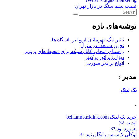
What is digital marketing?
قیمت پشم سنگ در بازار تهران
نوشته‌های تازه
تاثیر لیگ قهرمانان اروپا بر باشگاه ها
تجویز سمعک در منزل
راهنمای انتخاب کابل شبکه برای محیط های پرنویز
دیزل ژنراتور پرکینز
انواع پرایمر صورت
مدیر :
بک لینک
.
خرید بک لینک behtarinbacklink.com
آپدیت 32
پسورد نود 32
اوکلی لایسنس رایگان نود 32