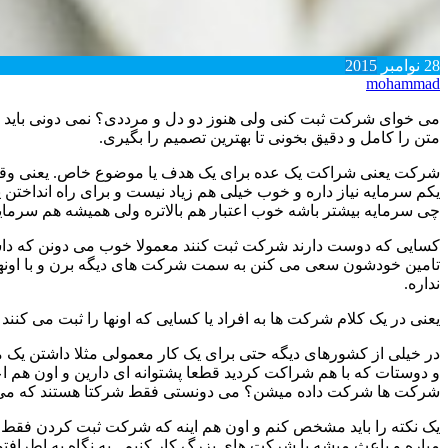
28
نوامبر
2015
mohammad
می خوای شرکت ثبت کنی ولی هنوز دو دل و مرددی؟ نمی دونی باید چکار
متن را کامل و دقیق بخونی تا بهترین تصمیم را بگیری.
شرکت یعنی شراکت یک عده برای یک هدف یا موضوع خاص. یعنی وقتی 
چی سرمایه بیشتر باشه خوب اعتبار هم بالاتره ولی همیشه هم سر
کسایی که دوست دارند شرکت ثبت کنند معمولا خوب می دونن که داش
تامین خودشون سعی می کنن به سمت شرکت های دیگه برن و با اونها م
نداره.
یعنی در یک کلام شرکت ها به افراد یا کسایی که اونها را ثبت می کنند 
در خیلی از کشورهای دیگه حتی برای یک کار معمولی مثلا داشتن یک مکان
و دوستات که با هم شراکت کردید قطعا پشتوانه ای دارین و اون هم 
شرکت ها شرکت داده میشن؟ می دونستی فقط شرکتا هستند که می تو
یک نکته را باید مشخص کنم و اون هم اینه که شرکت ثبت کردن فقط 
میاره و باعث میشه با شرکت های بزرگ کار کنیم. یه نگاه به اطراف