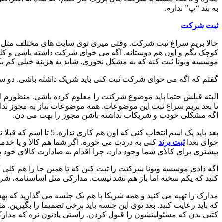
به بند “پ” ندارم.
ثبت شرکت
حالا بریم سراغ ثبت شرکت. وقتی میری توی سایت های مختلف مثل خود
کوچک بگم و اون هم دوستانه. اگه می خوای شرکت داشته باشی و کلی 
موسسه ویونا ثبت کنه که به مشکل نخوری. شاید یه هزینه خیلی کم بک
گفتم که اگه می خوای شرکت ثبت کنی باید شریک داشته باشی. دو سه
البته قبلش حتما باید موضوع شرکتت را معلوم کرده باشی. منظورم ا
تا بعد بریم سراغ ثبت این موضوعات. همه موضوعات نیاز به مجوز ندا
اگه مشکلی خودت و شریکات نداشته باشن مجوز را بهت می دن.
بعد باید یک اسم انتخا
خوای بعدا
ثبت برند
کنی به دردت می خوره. اگر شما هم کالا و یا خدمات
بیشتری برای کالای شما وجود دارد، چرا اقدام به صادارت کالای خود به
اگه دادی موسسه ویونا شرکتت را ثبت کنن که تا همین جا را هم کلی کمک
کنید که یکم سخته اما باز هم نشد نیست. مدارکی مثل اساسنامه، شرکتن
مدارک را تهیه می کنید و همه شریکا با هم یک جلسه می گذارید 
که باید رعایت کنید. بعد توی این جلسه باید برخی تصمیما را بگیرین. مث
کتبی بدن که مسئولیتشون را قبول کردن. راستی یادتون نره که مدارکی