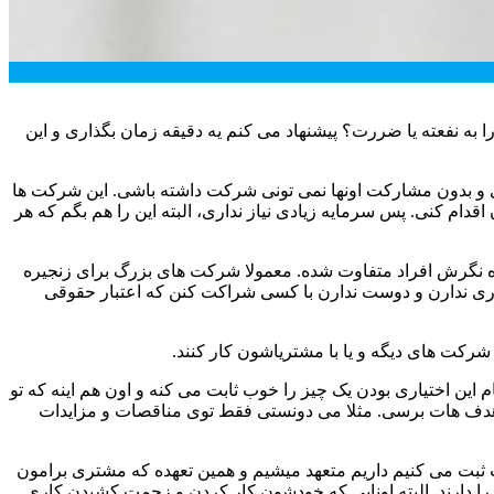
 به نفعته یا ضررت؟ پیشنهاد می کنم یه دقیقه زمان بگذاری و این
 و بدون مشارکت اونها نمی تونی شرکت داشته باشی. این شرکت ها
یلی هم زیاد نیست و برای راه انداختن یک شرکت جمع و جور و کوچیک می تونی با نهایتا 100 تا 500 هزار تومان اقدام کنی. پس سرمایه زیادی نیاز نداری، البته این را هم بگم که هر
ه نگرش افراد متفاوت شده. معمولا شرکت های بزرگ برای زنجیره
کاری ندارن و دوست ندارن با کسی شراکت کنن که اعتبار حقوقی
ا شرکت های دیگه و یا با مشتریاشون کار کنند.
م این اختیاری بودن یک چیز را خوب ثابت می کنه و اون هم اینه که تو
ز هدف هات برسی. مثلا می دونستی فقط توی مناقصات و مزایدات
ثبت می کنیم داریم متعهد میشیم و همین تعهده که مشتری برامون
ا دارند. البته اونایی که خودشون کار کردن و زحمت کشیدن کاری