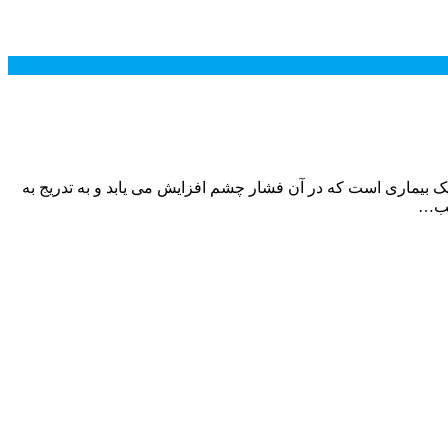
اتانوپروست برای درمان گلوکوم (یک بیماری است که در آن فشار چشم افزایش می یابد و به تدریج به
سیب…