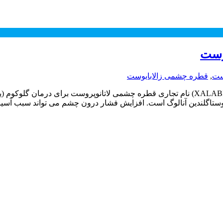
وست
ست
,
قطره چشمی زالابایوست
عوارض و موارد مصرف قطره چشمی زالابایوست زالابایوست (XALABIOST) نام تجاری قطره چشمی ل
م پروستاگلندین آنالوگ است. افزایش فشار درون چشم می تواند سبب آ