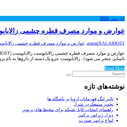
11
ژوئن
2020
عوارض و موارد مصرف قطره چشمی زالابای
XALABIOST
asaran
,
عوارض و موارد مصرف قطره چشمی زالابایو
نابینایی منجر می شود) . زالابایوست جزو یک دسته از داروها به نا
Read More
نوشته‌های تازه
تاثیر لیگ قهرمانان اروپا بر باشگاه ها
تجویز سمعک در منزل
راهنمای انتخاب کابل شبکه برای محیط های پرنویز
دیزل ژنراتور پرکینز
انواع پرایمر صورت