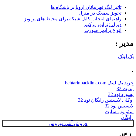
تاثیر لیگ قهرمانان اروپا بر باشگاه ها
تجویز سمعک در منزل
راهنمای انتخاب کابل شبکه برای محیط های پرنویز
دیزل ژنراتور پرکینز
انواع پرایمر صورت
مدیر :
بک لینک
.
خرید بک لینک behtarinbacklink.com
آپدیت 32
پسورد نود 32
اوکلی لایسنس رایگان نود 32
لایسنس نود 32
سئو وب سایت
رایگان
فروش آنتی ویروس