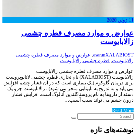
11
ژوئن
2020
عوارض و موارد مصرف قطره چشمی
زالابایوست
XALABIOST
asaran
,
عوارض و موارد مصرف قطره چشمی
زالابایوست
,
قطره چشمی زالابایوست
عوارض و موارد مصرف قطره چشمی زالابایوست
زالابایوست (XALABIOST) نام تجاری قطره چشمی لاتانوپروست
برای درمان گلوکوم (یک بیماری است که در آن فشار چشم افزایش
می یابد و به تدریج به نابینایی منجر می شود) . زالابایوست جزو یک
دسته از داروها به نام پروستاگلندین آنالوگ است. افزایش فشار
درون چشم می تواند سبب آسیب…
Read More
نوشته‌های تازه