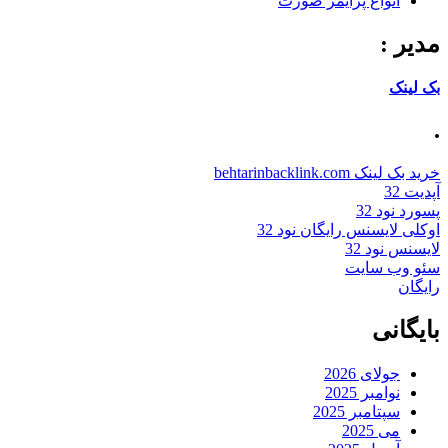
انواع پرایمر صورت
مدیر :
بک لینک
.
خرید بک لینک behtarinbacklink.com
آپدیت 32
پسورد نود 32
اوکلی لایسنس رایگان نود 32
لایسنس نود 32
سئو وب سایت
رایگان
بایگانی
جولای 2026
نوامبر 2025
سپتامبر 2025
می 2025