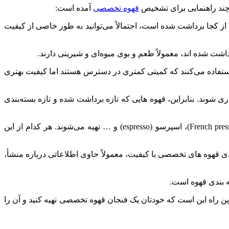
چند راهنمایی برای تشخیص
قهوه تخصصی
آمده است:
کجا برداشت شده است، احتمالاً می‌توانید به طور خاصی از کیفیت
ه قهوه نیز می‌تواند بر روی کیفیت و طعم قهوه تأثیر بگذارد. قهوه های اسپشیالیتی معمولاً از انواعی مانند آرابیکا (Arabica) استفاده می‌کنند که کمیتی کمتری در دسترس هستند اما کیفیت بهتری
 شوند. بنابراین، قهوه هایی که تازه برداشت شده و تازه بسته‌بندی
روش تهیه نیز بر روی طعم و کیفیت قهوه تأثیر دارد. قهوه های اسپشیالیتی معمولاً به صورت دمی (pour over)، فرانچ پرس (French press)، اسپرسو (espresso) و … تهیه می‌شوند. هر کدام از این
ی قهوه های تخصصی با کیفیت، معمولاً حاوی اطلاعاتی درباره منشأ،
ه بندی قهوه است.
ین راه این است که خودتان یک فنجان قهوه تخصصی تهیه کنید و آن را