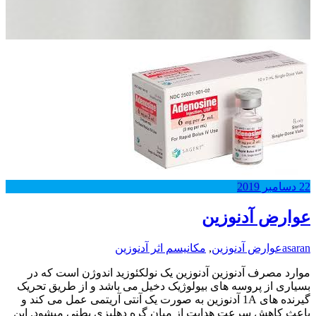
22
دسامبر
2019
عوارض آدنوزین
asaran
عوارض آدنوزین
,
مکانیسم اثر آدنوزین
موارد مصرف آدنوزین آدنوزین یک نولکئوزید اندوژن است که در
بسیاری از پروسه های بیولوژیک دخیل می باشد و از طریق تحریک
گیرنده های 1A آدنوزین به صورت یک آنتی آریتمی عمل می کند و
باعث کاهش سرعت هدایت از میان گره دهلیزی بطنی میشود. این