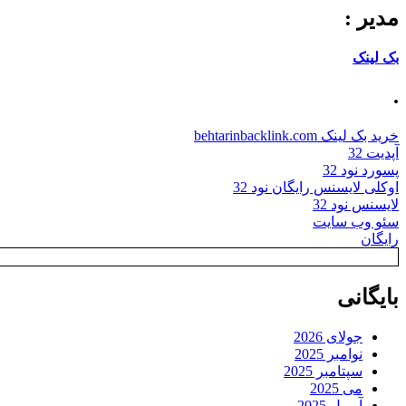
مدیر :
بک لینک
.
خرید بک لینک behtarinbacklink.com
آپدیت 32
پسورد نود 32
اوکلی لایسنس رایگان نود 32
لایسنس نود 32
سئو وب سایت
رایگان
بایگانی
جولای 2026
نوامبر 2025
سپتامبر 2025
می 2025
آوریل 2025