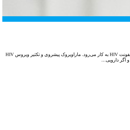
موارد منع مصرف و تداخل دارویی قرص ماراویروک ماراویروک (Maraviroc) یک داروی ضد رتروویروسی است. این دارو برای کنترل علائم عفونت HIV به کار می‌رود. ماراویروک پیشروی و تکثیر ویروس HIV
و اگر دارویی…