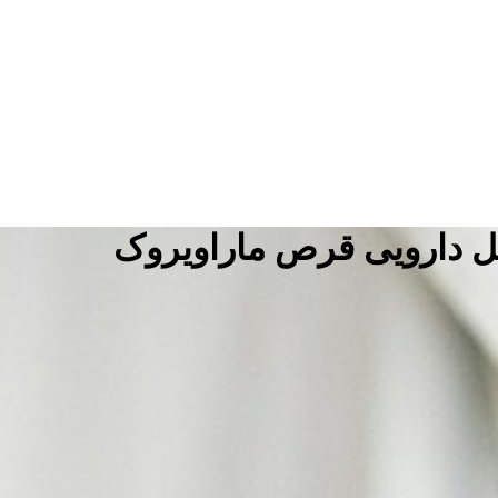
ل دارویی قرص ماراویروک