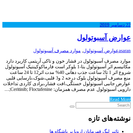
22
دسامبر
2019
عوارض آسبوتولول
asaran
عوارض آسبوتولول
,
موارد مصرف آسبوتولول
موارد مصرف آسبوتولول در فشار خون و تاکی آریتمی کاربرد دارد
مکانیسم اثر آسبوتولول بتا-1 بلوکر است فارماکوکینتیک آسبوتولول
شروع اثر 1 تا2 ساعت جذب دهانی 40% مدت اثر12 تا 24 ساعت
منع مصرف آسبوتولول بلوک درجه 2 و3 قلبی،شوک،نارسایی قلبی
عوارض جانبی آسبوتولول خستگی،افت فشار،برادی کاردی تداخلات
دارویی آسبوتولول عدم مصرف همزمان: Ceritinib; Floctafenine;…
Read More
نوشته‌های تازه
تاثیر لیگ قهرمانان اروپا بر باشگاه ها