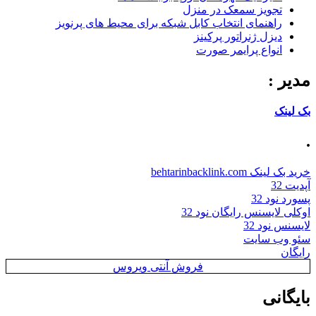
تجویز سمعک در منزل
راهنمای انتخاب کابل شبکه برای محیط های پرنویز
دیزل ژنراتور پرکینز
انواع پرایمر صورت
مدیر :
بک لینک
.
خرید بک لینک behtarinbacklink.com
آپدیت 32
پسورد نود 32
اوکلی لایسنس رایگان نود 32
لایسنس نود 32
سئو وب سایت
رایگان
فروش آنتی ویروس
بایگانی