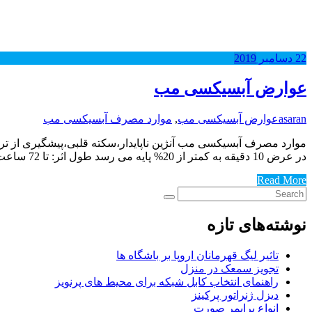
22
دسامبر
2019
عوارض آبسیکسی مب
asaran
عوارض آبسیکسی مب
,
موارد مصرف آبسیکسی مب
در عرض 10 دقیقه به کمتر از 20% پایه می رسد طول اثر: تا 72 ساعت توزیع: Vd: 0.07 L/kg اتصال به پروتئین: عمدتاً به گیرنده های GP…
Read More
نوشته‌های تازه
تاثیر لیگ قهرمانان اروپا بر باشگاه ها
تجویز سمعک در منزل
راهنمای انتخاب کابل شبکه برای محیط های پرنویز
دیزل ژنراتور پرکینز
انواع پرایمر صورت