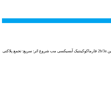
موارد مصرف آبسیکسی مب آنژین ناپایدار،سکته قلبی،پیشگیری از ترمبوز بعد از استنتینگ مکانیسم اثر آبسیکسی مب مهارکننده گلیکوپروتئین 2b/3a فارماکوکینتیک آبسیکسی مب شروع اثر: سریع: تجمع پلاکتی