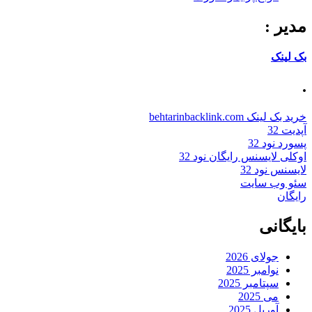
مدیر :
بک لینک
.
خرید بک لینک behtarinbacklink.com
آپدیت 32
پسورد نود 32
اوکلی لایسنس رایگان نود 32
لایسنس نود 32
سئو وب سایت
رایگان
بایگانی
جولای 2026
نوامبر 2025
سپتامبر 2025
می 2025
آوریل 2025