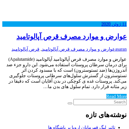
11
ژوئن
2020
عوارض و موارد مصرف قرص آپالوتامید
asaran
عوارض و موارد مصرف قرص آپالوتامید
,
قرص آپالوتامید
عوارض و موارد مصرف قرص آپالوتامید آپالوتامید (Apalutamide)
برای درمان سرطان پروستات استفاده می‌شود. این دارو جزء ضد
آندروژن‌ها (ضد تستوسترون) است که با مسدود کردن اثر
تستوسترون از گسترش سلول‌های سرطانی پروستات جلوگیری
می‌کند. پروستات غده ی کوچکی در بدن آقایان است که دقیقا در
زیر مثانه قرار دارد. تمام سلول های بدن ما…
Read More
نوشته‌های تازه
تاثیر لیگ قهرمانان اروپا بر باشگاه ها