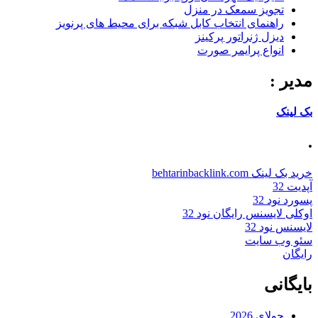
تجویز سمعک در منزل
راهنمای انتخاب کابل شبکه برای محیط های پرنویز
دیزل ژنراتور پرکینز
انواع پرایمر صورت
مدیر :
بک لینک
.
خرید بک لینک behtarinbacklink.com
آپدیت 32
پسورد نود 32
اوکلی لایسنس رایگان نود 32
لایسنس نود 32
سئو وب سایت
رایگان
بایگانی
جولای 2026