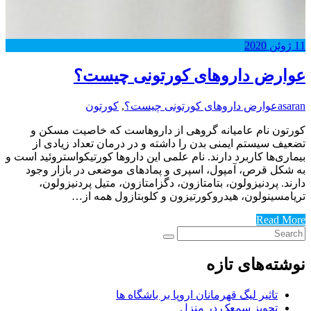
11
ژوئن
2020
عوارض داروهای کورتونی چیست؟
asaran
عوارض داروهای کورتونی چیست؟
,
کورتون
کورتون نام عامیانه گروهی از داروهاست که خاصیت مسکن و
تضعیف سیستم ایمنی بدن را داشته و در درمان تعداد زیادی از
بیماری‌ها کاربرد دارند. نام علمی این داروها کورتیکواستروئید است و
به شکل قرص، آمپول، اسپری و پمادهای موضعی در بازار وجود
دارند. پردنیزولون، بتامتازون، دگزامتازون، متیل پردنیزولون،
تریامسینولون، هیدروکورتیزون و کلوبتازول همه از…
Read More
نوشته‌های تازه
تاثیر لیگ قهرمانان اروپا بر باشگاه ها
تجویز سمعک در منزل