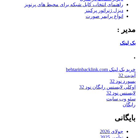
راهنمای انتخاب کابل شبکه برای محیط های پرنویز
دیزل ژنراتور پرکینز
انواع پرایمر صورت
مدیر :
بک لینک
.
خرید بک لینک behtarinbacklink.com
آپدیت 32
پسورد نود 32
اوکلی لایسنس رایگان نود 32
لایسنس نود 32
سئو وب سایت
رایگان
بایگانی
جولای 2026
نوامبر 2025