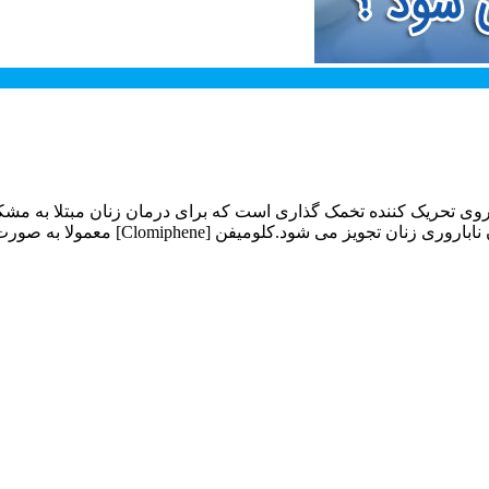
؟ کلومیفن [Clomiphene] یا کلومید [Clomid] نوعی داروی تحریک کننده تخمک گذاری است که برای 
لومیفن [Clomiphene] معمولا به صورت قرص مصرف می شود و…