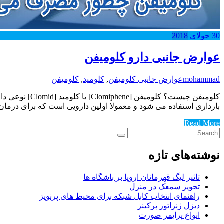
30
جولای
2018
عوارض جانبی دارو کلومیفن
mohammad
عوارض جانبی کلومیفن
,
کلومید
,
کلومیفن
کلومیفن چیست
بارداری استفاده می شود و معمولا اولین دارویی است که برای درمان ناباروری زنان تجویز می شود.ک
Read More
نوشته‌های تازه
تاثیر لیگ قهرمانان اروپا بر باشگاه ها
تجویز سمعک در منزل
راهنمای انتخاب کابل شبکه برای محیط های پرنویز
دیزل ژنراتور پرکینز
انواع پرایمر صورت