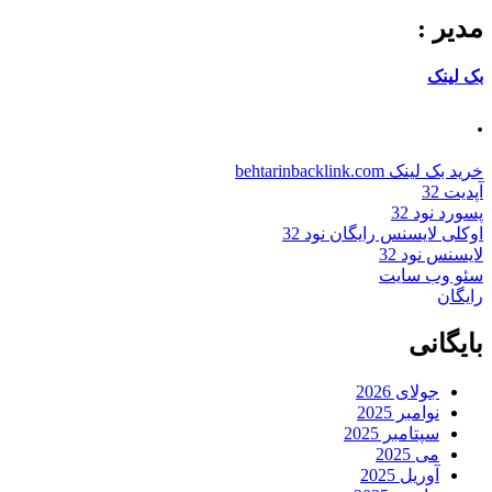
مدیر :
بک لینک
.
خرید بک لینک behtarinbacklink.com
آپدیت 32
پسورد نود 32
اوکلی لایسنس رایگان نود 32
لایسنس نود 32
سئو وب سایت
رایگان
بایگانی
جولای 2026
نوامبر 2025
سپتامبر 2025
می 2025
آوریل 2025