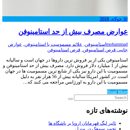
30
جولای
2018
عوارض مصرف بیش از حد استامینوفن
mohammad
استامینوفن
,
علائم مسمومیت با استامینوفن
,
عوارض
جانبی قرص استامینوفن
,
قرص استامینوفن
استامینوفن یکی از پر فروش ترین داروها در جهان است و سالیانه
بیش از 1 میلیارد دلار فروش دارد. مصرف بیش از حد استامینوفن و
مسمومیت با این دارو نیز یکی از شایع ترین مسمومیت ها در جهان
است. در کشور امریکا سالیانه بیش از 56 هزار نفر به دلیل
مسمومیت با این دارو به اورژانس مراجعه می کنند که…
Read More
نوشته‌های تازه
تاثیر لیگ قهرمانان اروپا بر باشگاه ها
تجویز سمعک در منزل