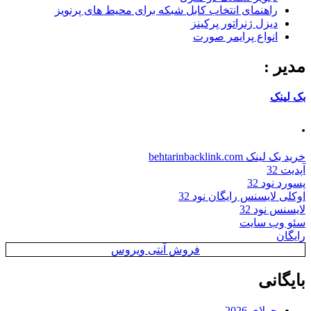
راهنمای انتخاب کابل شبکه برای محیط های پرنویز
دیزل ژنراتور پرکینز
انواع پرایمر صورت
مدیر :
بک لینک
.
خرید بک لینک behtarinbacklink.com
آپدیت 32
پسورد نود 32
اوکلی لایسنس رایگان نود 32
لایسنس نود 32
سئو وب سایت
رایگان
فروش آنتی ویروس
بایگانی
جولای 2026