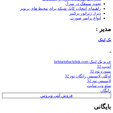
تجویز سمعک در منزل
راهنمای انتخاب کابل شبکه برای محیط های پرنویز
دیزل ژنراتور پرکینز
انواع پرایمر صورت
مدیر :
بک لینک
.
خرید بک لینک behtarinbacklink.com
آپدیت 32
پسورد نود 32
اوکلی لایسنس رایگان نود 32
لایسنس نود 32
سئو وب سایت
رایگان
فروش آنتی ویروس
بایگانی