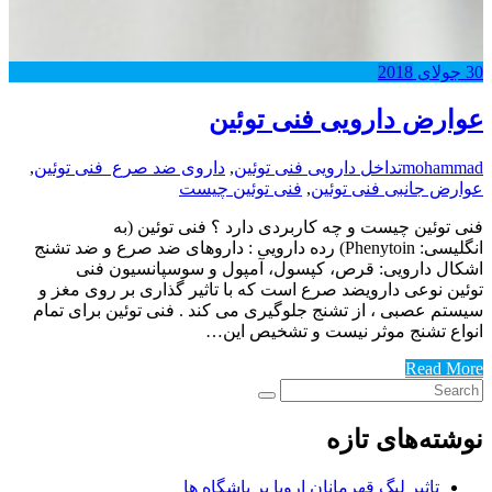
30
جولای
2018
عوارض دارویی فنی توئین
mohammad
تداخل دارویی فنی توئین
,
داروی ضد صرع فنی توئین
,
عوارض جانبی فنی توئین
,
فنی توئین چیست
فنی توئین چیست و چه کاربردی دارد ؟ فنی توئین (به
انگلیسی: Phenytoin) رده دارویی : داروهای ضد صرع و ضد تشنج
اشکال دارویی: قرص، کپسول، آمپول و سوسپانسیون فنی
توئین نوعی دارویضد صرع است که با تاثیر گذاری بر روی مغز و
سیستم عصبی ، از تشنج جلوگیری می کند . فنی توئین برای تمام
انواع تشنج موثر نیست و تشخیص این…
Read More
نوشته‌های تازه
تاثیر لیگ قهرمانان اروپا بر باشگاه ها