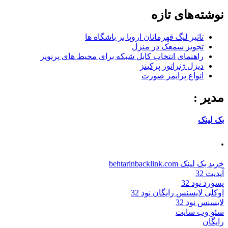
نوشته‌های تازه
تاثیر لیگ قهرمانان اروپا بر باشگاه ها
تجویز سمعک در منزل
راهنمای انتخاب کابل شبکه برای محیط های پرنویز
دیزل ژنراتور پرکینز
انواع پرایمر صورت
مدیر :
بک لینک
.
خرید بک لینک behtarinbacklink.com
آپدیت 32
پسورد نود 32
اوکلی لایسنس رایگان نود 32
لایسنس نود 32
سئو وب سایت
رایگان