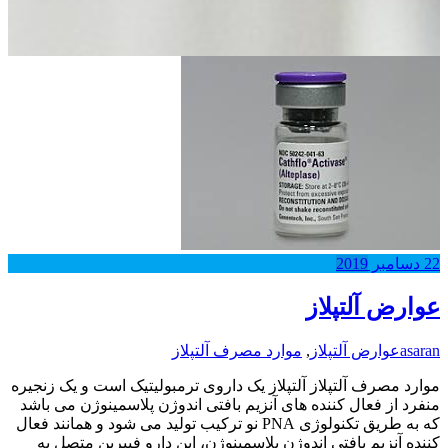
22
دسامبر
2019
عوارض آلتپلاز
asaran
عوارض آلتپلاز
,
موارد مصرف آلتپلاز
موارد مصرف آلتپلاز آلتپلاز یک داروی ترمبولیتیک است و یک زنجیره
منفرد از فعال کننده های آنزیم بافتی اندوژن پلاسمینوژن می باشد
که به طریق تکنولوژی PNA نو ترکیب تولید می شود و همانند فعال
کننده آنزیم بافتی اندوژن پلاسمینوژن، این دارو فیبرین متصل به