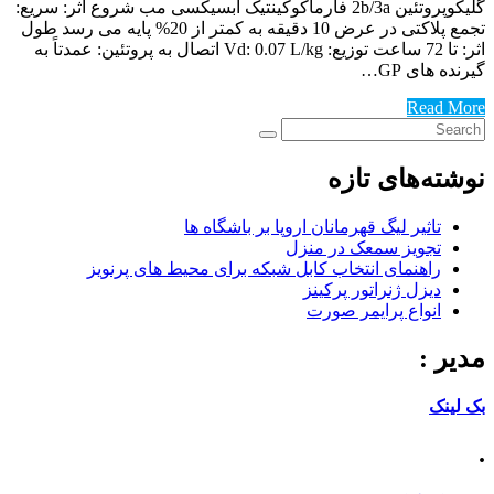
گلیکوپروتئین 2b/3a فارماکوکینتیک آبسیکسی مب شروع اثر: سریع:
تجمع پلاکتی در عرض 10 دقیقه به کمتر از 20% پایه می رسد طول
اثر: تا 72 ساعت توزیع: Vd: 0.07 L/kg اتصال به پروتئین: عمدتاً به
گیرنده های GP…
Read More
نوشته‌های تازه
تاثیر لیگ قهرمانان اروپا بر باشگاه ها
تجویز سمعک در منزل
راهنمای انتخاب کابل شبکه برای محیط های پرنویز
دیزل ژنراتور پرکینز
انواع پرایمر صورت
مدیر :
بک لینک
.