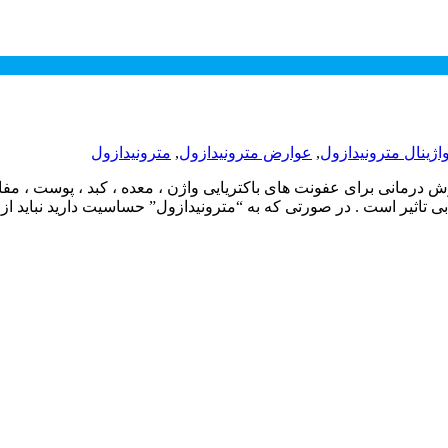
ژینال مترونیدازول
,
عوارض مترونیدازول
,
مترونیدازول
یک است که به عنوان روش درمانی برای عفونت های باکتریایی واژن ، معده ، کبد ،