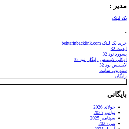
مدیر :
بک لینک
.
خرید بک لینک behtarinbacklink.com
آپدیت 32
پسورد نود 32
اوکلی لایسنس رایگان نود 32
لایسنس نود 32
سئو وب سایت
رایگان
بایگانی
جولای 2026
نوامبر 2025
سپتامبر 2025
می 2025
آوریل 2025