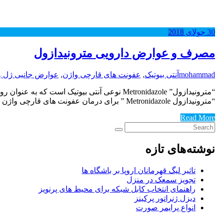
30
جولای
2018
مصرف و عوارض دارویی مترونیدازول
mohammad
آنتی بیوتیک
,
عفونت های قارچی واژن
,
عوارض جانبی ژل وا
“مترونیدازول” Metronidazole نوعی آنتی بیوت
“مترونیدازول Metronidazole ” برای درمان عفونت های قارچی واژن بی تاثیر است . در صورتی که به “مترونیدازول” حساسیت دارید نباید از این دارو…
Read More
نوشته‌های تازه
تاثیر لیگ قهرمانان اروپا بر باشگاه ها
تجویز سمعک در منزل
راهنمای انتخاب کابل شبکه برای محیط های پرنویز
دیزل ژنراتور پرکینز
انواع پرایمر صورت