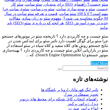
سئو چیست؟ راهنمای SEO برای مبتدیان
,
سئو سایت
,
سئو کار
چیست
,
سئو و بهینه سازی سایت
,
سئو وب سایت
,
سئوی سایت چرا
مهم است؟ 0 تا 100 سئو سایت
,
قیمت و تعرفه سئو سایت در سال
99 چگونه محاسبه می شود؟
,
مفهوم سئو به زبان ساده
,
مقالات
جدید در مورد آموزش SEO
,
هر آنچه که درباره ی سئو (SEO) باید
بدانید
سئو چیست و چه کاربردی دارد ؟ تاریخچه سئو در موتورهای جستجو
چرا سئو برای گوگل اهمیت دارد تاثیر سئو برای ایندکس شدن در
نتایج جستجو روش های کلاه سفید و کلاه سیاه در سئو استفاده از
سئو در بازاریابی آنلاین سئو چیست و چه کاربردی دارد ؟ بهینه‌سازی
موتور جستجو (یا Search Engine Optimization)، که…
Read More
نوشته‌های تازه
تاثیر لیگ قهرمانان اروپا بر باشگاه ها
تجویز سمعک در منزل
راهنمای انتخاب کابل شبکه برای محیط های پرنویز
دیزل ژنراتور پرکینز
انواع پرایمر صورت