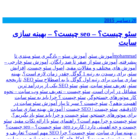
28
دسامبر
2015
سئو چیست؟ – seo چیست؟ – بهینه سازی
سایت
mohammad
آموزش سئو
,
آموزش سئو – یادگیری سئو مبتدی تا
پیشرفته
,
آموزش سئو از صفر تا صد رایگان
,
آموزش سئو خارجی –
آموزش های مختلف و مقالات مفید
,
اصول سئو چیست
,
افزایش
سئو
,
برای رسیدن به رتبه 1 گوگل چقدر زمان لازم است؟
,
بهینه
سازی سایت برای رتبه اول گوگل یا به اصطلاح سئو SEO
,
تاریخچه
سئو
,
,
سئو
,
سئو SEO یکی از پردرآمد ترین
مشاغل در ایران است
,
سئو چیست – تعریف سئو وب سایت – نحوه
کار موتورهای جستجوگر
,
سئو چیست ؟ چرا باید به سئو سایت
اهمیت بدهم؟
,
سئو چیست ؟ سیر تا پیاز آموزش سئو سایت در
10دقیقه
,
سئو چیست | SEO چیست | آموزش بهینه سازی سایت
برای موتورهای جستجو
,
سئو چیست و چرا باید سئو یاد بگیریم؟
,
سئو چیست و چرا مهم است؟ راهنمای سئو با ارائه نکات مفید
,
سئو
چیست و چه اهمیتی دارد | کاربرد seo
,
سئو چیست؟ – seo چیست؟
– بهینه سازی سایت
,
سئو چیست؟ چرا SEO مهم است؟ تعاریف و
مبانی سئو
,
سئو چیست؟ راهکارهای کلیدی بهینه سازی وب سایت
,