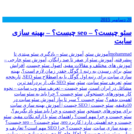
28
دسامبر
2015
سئو چیست؟ – seo چیست؟ – بهینه سازی
سایت
mohammad
آموزش سئو
,
آموزش سئو – یادگیری سئو مبتدی تا
پیشرفته
,
آموزش سئو از صفر تا صد رایگان
,
آموزش سئو خارجی –
آموزش های مختلف و مقالات مفید
,
اصول سئو چیست
,
افزایش
سئو
,
برای رسیدن به رتبه 1 گوگل چقدر زمان لازم است؟
,
بهینه
سازی سایت برای رتبه اول گوگل یا به اصطلاح سئو SEO
,
تاریخچه
سئو
,
,
سئو
,
سئو SEO یکی از پردرآمد ترین
مشاغل در ایران است
,
سئو چیست – تعریف سئو وب سایت – نحوه
کار موتورهای جستجوگر
,
سئو چیست ؟ چرا باید به سئو سایت
اهمیت بدهم؟
,
سئو چیست ؟ سیر تا پیاز آموزش سئو سایت در
10دقیقه
,
سئو چیست | SEO چیست | آموزش بهینه سازی سایت
برای موتورهای جستجو
,
سئو چیست و چرا باید سئو یاد بگیریم؟
,
سئو چیست و چرا مهم است؟ راهنمای سئو با ارائه نکات مفید
,
سئو
چیست و چه اهمیتی دارد | کاربرد seo
,
سئو چیست؟ – seo چیست؟
– بهینه سازی سایت
,
سئو چیست؟ چرا SEO مهم است؟ تعاریف و
مبانی سئو
,
سئو چیست؟ راهکارهای کلیدی بهینه سازی وب سایت
,