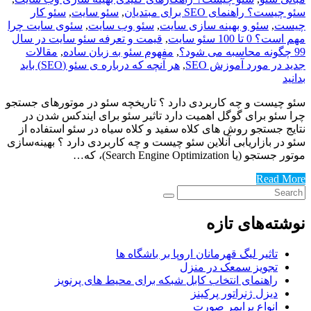
سئو چیست؟ راهنمای SEO برای مبتدیان
,
سئو سایت
,
سئو کار
چیست
,
سئو و بهینه سازی سایت
,
سئو وب سایت
,
سئوی سایت چرا
مهم است؟ 0 تا 100 سئو سایت
,
قیمت و تعرفه سئو سایت در سال
99 چگونه محاسبه می شود؟
,
مفهوم سئو به زبان ساده
,
مقالات
جدید در مورد آموزش SEO
,
هر آنچه که درباره ی سئو (SEO) باید
بدانید
سئو چیست و چه کاربردی دارد ؟ تاریخچه سئو در موتورهای جستجو
چرا سئو برای گوگل اهمیت دارد تاثیر سئو برای ایندکس شدن در
نتایج جستجو روش های کلاه سفید و کلاه سیاه در سئو استفاده از
سئو در بازاریابی آنلاین سئو چیست و چه کاربردی دارد ؟ بهینه‌سازی
موتور جستجو (یا Search Engine Optimization)، که…
Read More
نوشته‌های تازه
تاثیر لیگ قهرمانان اروپا بر باشگاه ها
تجویز سمعک در منزل
راهنمای انتخاب کابل شبکه برای محیط های پرنویز
دیزل ژنراتور پرکینز
انواع پرایمر صورت