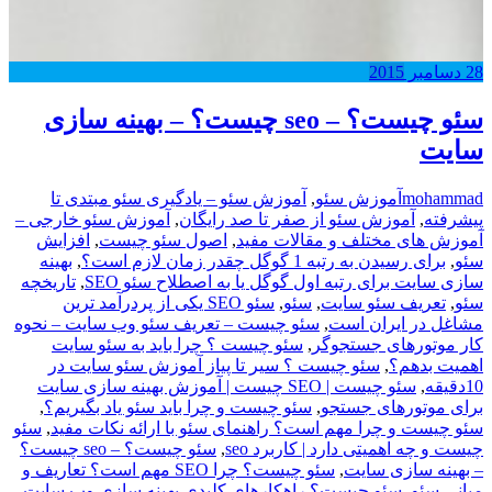
28
دسامبر
2015
سئو چیست؟ – seo چیست؟ – بهینه سازی
سایت
mohammad
آموزش سئو
,
آموزش سئو – یادگیری سئو مبتدی تا
پیشرفته
,
آموزش سئو از صفر تا صد رایگان
,
آموزش سئو خارجی –
آموزش های مختلف و مقالات مفید
,
اصول سئو چیست
,
افزایش
سئو
,
برای رسیدن به رتبه 1 گوگل چقدر زمان لازم است؟
,
بهینه
سازی سایت برای رتبه اول گوگل یا به اصطلاح سئو SEO
,
تاریخچه
سئو
,
,
سئو
,
سئو SEO یکی از پردرآمد ترین
مشاغل در ایران است
,
سئو چیست – تعریف سئو وب سایت – نحوه
کار موتورهای جستجوگر
,
سئو چیست ؟ چرا باید به سئو سایت
اهمیت بدهم؟
,
سئو چیست ؟ سیر تا پیاز آموزش سئو سایت در
10دقیقه
,
سئو چیست | SEO چیست | آموزش بهینه سازی سایت
برای موتورهای جستجو
,
سئو چیست و چرا باید سئو یاد بگیریم؟
,
سئو چیست و چرا مهم است؟ راهنمای سئو با ارائه نکات مفید
,
سئو
چیست و چه اهمیتی دارد | کاربرد seo
,
سئو چیست؟ – seo چیست؟
– بهینه سازی سایت
,
سئو چیست؟ چرا SEO مهم است؟ تعاریف و
مبانی سئو
,
سئو چیست؟ راهکارهای کلیدی بهینه سازی وب سایت
,