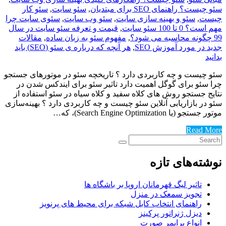
سئو چیست؟ راهنمای SEO برای مبتدیان
,
سئو سایت
,
سئو کار
چیست
,
سئو و بهینه سازی سایت
,
سئو وب سایت
,
سئوی سایت چرا
مهم است؟ 0 تا 100 سئو سایت
,
قیمت و تعرفه سئو سایت در سال
99 چگونه محاسبه می شود؟
,
مفهوم سئو به زبان ساده
,
مقالات
جدید در مورد آموزش SEO
,
هر آنچه که درباره ی سئو (SEO) باید
بدانید
سئو چیست و چه کاربردی دارد ؟ تاریخچه سئو در موتورهای جستجو
چرا سئو برای گوگل اهمیت دارد تاثیر سئو برای ایندکس شدن در
نتایج جستجو روش های کلاه سفید و کلاه سیاه در سئو استفاده از
سئو در بازاریابی آنلاین سئو چیست و چه کاربردی دارد ؟ بهینه‌سازی
موتور جستجو (یا Search Engine Optimization)، که…
Read More
نوشته‌های تازه
تاثیر لیگ قهرمانان اروپا بر باشگاه ها
تجویز سمعک در منزل
راهنمای انتخاب کابل شبکه برای محیط های پرنویز
دیزل ژنراتور پرکینز
انواع پرایمر صورت