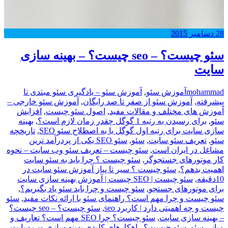
28
دسامبر
2015
سئو چیست؟ – seo چیست؟ – بهینه سازی
سایت
mohammad
آموزش سئو
,
آموزش سئو – یادگیری سئو مبتدی تا
پیشرفته
,
آموزش سئو از صفر تا صد رایگان
,
آموزش سئو خارجی –
آموزش های مختلف و مقالات مفید
,
اصول سئو چیست
,
افزایش
سئو
,
برای رسیدن به رتبه 1 گوگل چقدر زمان لازم است؟
,
بهینه
سازی سایت برای رتبه اول گوگل یا به اصطلاح سئو SEO
,
تاریخچه
سئو
,
,
سئو
,
سئو SEO یکی از پردرآمد ترین
مشاغل در ایران است
,
سئو چیست – تعریف سئو وب سایت – نحوه
کار موتورهای جستجوگر
,
سئو چیست ؟ چرا باید به سئو سایت
اهمیت بدهم؟
,
سئو چیست ؟ سیر تا پیاز آموزش سئو سایت در
10دقیقه
,
سئو چیست | SEO چیست | آموزش بهینه سازی سایت
برای موتورهای جستجو
,
سئو چیست و چرا باید سئو یاد بگیریم؟
,
سئو چیست و چرا مهم است؟ راهنمای سئو با ارائه نکات مفید
,
سئو
چیست و چه اهمیتی دارد | کاربرد seo
,
سئو چیست؟ – seo چیست؟
– بهینه سازی سایت
,
سئو چیست؟ چرا SEO مهم است؟ تعاریف و
مبانی سئو
,
سئو چیست؟ راهکارهای کلیدی بهینه سازی وب سایت
,