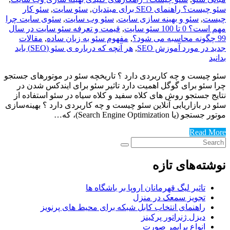
سئو چیست؟ راهنمای SEO برای مبتدیان
,
سئو سایت
,
سئو کار
چیست
,
سئو و بهینه سازی سایت
,
سئو وب سایت
,
سئوی سایت چرا
مهم است؟ 0 تا 100 سئو سایت
,
قیمت و تعرفه سئو سایت در سال
99 چگونه محاسبه می شود؟
,
مفهوم سئو به زبان ساده
,
مقالات
جدید در مورد آموزش SEO
,
هر آنچه که درباره ی سئو (SEO) باید
بدانید
سئو چیست و چه کاربردی دارد ؟ تاریخچه سئو در موتورهای جستجو
چرا سئو برای گوگل اهمیت دارد تاثیر سئو برای ایندکس شدن در
نتایج جستجو روش های کلاه سفید و کلاه سیاه در سئو استفاده از
سئو در بازاریابی آنلاین سئو چیست و چه کاربردی دارد ؟ بهینه‌سازی
موتور جستجو (یا Search Engine Optimization)، که…
Read More
نوشته‌های تازه
تاثیر لیگ قهرمانان اروپا بر باشگاه ها
تجویز سمعک در منزل
راهنمای انتخاب کابل شبکه برای محیط های پرنویز
دیزل ژنراتور پرکینز
انواع پرایمر صورت