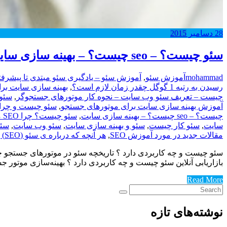
28
دسامبر
2015
سئو چیست؟ – seo چیست؟ – بهینه سازی سایت
mohammad
آموزش سئو
,
آموزش سئو – یادگیری سئو مبتدی تا پیشرفت
رسیدن به رتبه 1 گوگل چقدر زمان لازم است؟
,
بهینه سازی سایت برای 
چیست – تعریف سئو وب سایت – نحوه کار موتورهای جستجوگر
,
سئو 
آموزش بهینه سازی سایت برای موتورهای جستجو
,
سئو چیست و چرا با
چیست؟ – seo چیست؟ – بهینه سازی سایت
,
سئو چیست؟ چرا SEO مهم است؟ تعاریف و مبانی سئو
سایت
,
سئو کار چیست
,
سئو و بهینه سازی سایت
,
سئو وب سایت
,
سئوی
مقالات جدید در مورد آموزش SEO
,
هر آنچه که درباره ی سئو (SEO) باید بدانید
سئو چیست و چه کاربردی دارد ؟ تاریخچه سئو در موتورهای جستجو چرا
بازاریابی آنلاین سئو چیست و چه کاربردی دارد ؟ بهینه‌سازی موتور جستجو (یا h Engine Optimization
Read More
نوشته‌های تازه