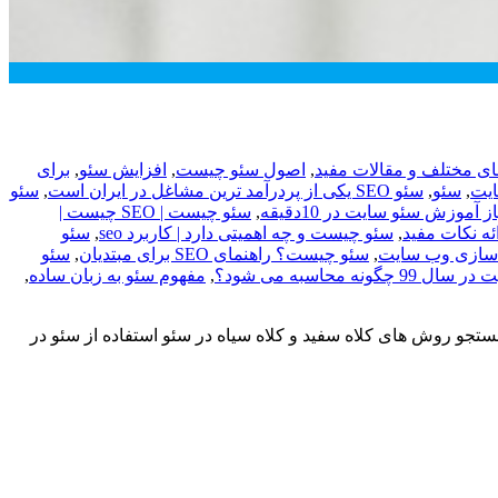
 مختلف و مقالات مفید
,
اصول سئو چیست
,
افزایش سئو
,
برای
,
سئو
,
سئو SEO یکی از پردرآمد ترین مشاغل در ایران است
,
سئو
آموزش سئو سایت در 10دقیقه
,
سئو چیست | SEO چیست |
ه نکات مفید
,
سئو چیست و چه اهمیتی دارد | کاربرد seo
,
سئو
 سازی وب سایت
,
سئو چیست؟ راهنمای SEO برای مبتدیان
,
سئو
نه محاسبه می شود؟
,
مفهوم سئو به زبان ساده
,
تجو روش های کلاه سفید و کلاه سیاه در سئو استفاده از سئو در