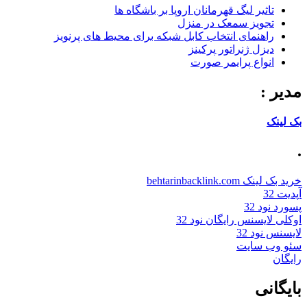
تاثیر لیگ قهرمانان اروپا بر باشگاه ها
تجویز سمعک در منزل
راهنمای انتخاب کابل شبکه برای محیط های پرنویز
دیزل ژنراتور پرکینز
انواع پرایمر صورت
مدیر :
بک لینک
.
خرید بک لینک behtarinbacklink.com
آپدیت 32
پسورد نود 32
اوکلی لایسنس رایگان نود 32
لایسنس نود 32
سئو وب سایت
رایگان
بایگانی