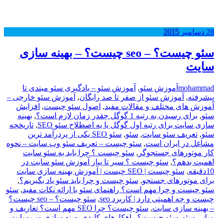
28
دسامبر
2015
سئو چیست؟ – seo چیست؟ – بهینه سازی
سایت
mohammad
آموزش سئو
,
آموزش سئو – یادگیری سئو مبتدی تا
پیشرفته
,
آموزش سئو از صفر تا صد رایگان
,
آموزش سئو خارجی –
آموزش های مختلف و مقالات مفید
,
اصول سئو چیست
,
افزایش
سئو
,
برای رسیدن به رتبه 1 گوگل چقدر زمان لازم است؟
,
بهینه
سازی سایت برای رتبه اول گوگل یا به اصطلاح سئو SEO
,
تاریخچه
سئو
,
,
سئو
,
سئو SEO یکی از پردرآمد ترین
مشاغل در ایران است
,
سئو چیست – تعریف سئو وب سایت – نحوه
کار موتورهای جستجوگر
,
سئو چیست ؟ چرا باید به سئو سایت
اهمیت بدهم؟
,
سئو چیست ؟ سیر تا پیاز آموزش سئو سایت در
10دقیقه
,
سئو چیست | SEO چیست | آموزش بهینه سازی سایت
برای موتورهای جستجو
,
سئو چیست و چرا باید سئو یاد بگیریم؟
,
سئو چیست و چرا مهم است؟ راهنمای سئو با ارائه نکات مفید
,
سئو
چیست و چه اهمیتی دارد | کاربرد seo
,
سئو چیست؟ – seo چیست؟
– بهینه سازی سایت
,
سئو چیست؟ چرا SEO مهم است؟ تعاریف و
مبانی سئو
,
سئو چیست؟ راهکارهای کلیدی بهینه سازی وب سایت
,