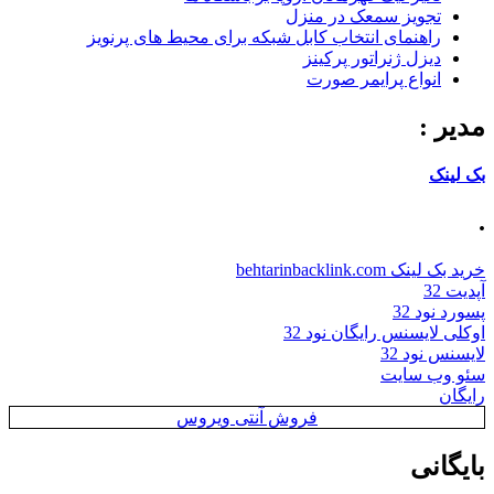
تجویز سمعک در منزل
راهنمای انتخاب کابل شبکه برای محیط های پرنویز
دیزل ژنراتور پرکینز
انواع پرایمر صورت
مدیر :
بک لینک
.
خرید بک لینک behtarinbacklink.com
آپدیت 32
پسورد نود 32
اوکلی لایسنس رایگان نود 32
لایسنس نود 32
سئو وب سایت
رایگان
فروش آنتی ویروس
بایگانی