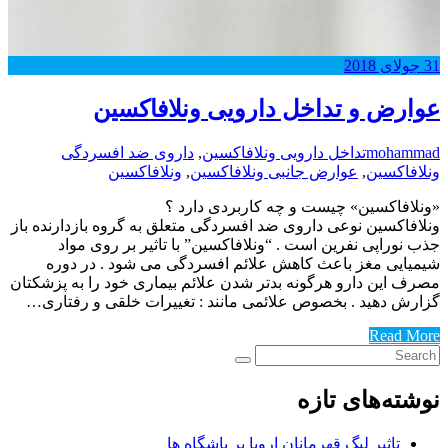
31
جولای
2018
عوارض و تداخل دارویی ونلافاکسین
mohammad
تداخل دارویی ونلافاکسین
,
داروی ضد افسردگی
ونلافاکسین
,
عوارض جانبی ونلافاکسین
,
ونلافاکسین
«ونلافاکسین» چیست و چه کاربردی دارد ؟
ونلافاکسین نوعی داروی ضد افسردگی متعلق به گروه بازدارنده باز
جذب نوراپی نفرین است . “ونلافاکسین” با تاثیر بر روی مواد
شیمیایی مغز باعث کاهش علائم افسردگی می شود . در دوره
مصرف این دارو هرگونه بدتر شدن علائم بیماری خود را به پزشکتان
گزارش دهید . بخصوص علائمی مانند : تغییرات خلقی و رفتاری…
Read More
نوشته‌های تازه
تاثیر لیگ قهرمانان اروپا بر باشگاه ها