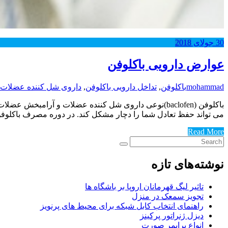
30
جولای
2018
عوارض دارویی باکلوفن
mohammad
باکلوفن
,
تداخل دارویی باکلوفن
,
داروی شل کننده عضلات
باکلوفن (baclofen)نوعی داروی شل کننده عضلات و آر
می تواند حفظ تعادل شما را دچار مشکل کند. در دوره مصرف باکلوفن ،
Read More
نوشته‌های تازه
تاثیر لیگ قهرمانان اروپا بر باشگاه ها
تجویز سمعک در منزل
راهنمای انتخاب کابل شبکه برای محیط های پرنویز
دیزل ژنراتور پرکینز
انواع پرایمر صورت