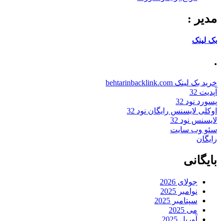
مدیر :
بک لینک
.
خرید بک لینک behtarinbacklink.com
آپدیت 32
پسورد نود 32
اوکلی لایسنس رایگان نود 32
لایسنس نود 32
سئو وب سایت
رایگان
بایگانی
جولای 2026
نوامبر 2025
سپتامبر 2025
می 2025
آوریل 2025