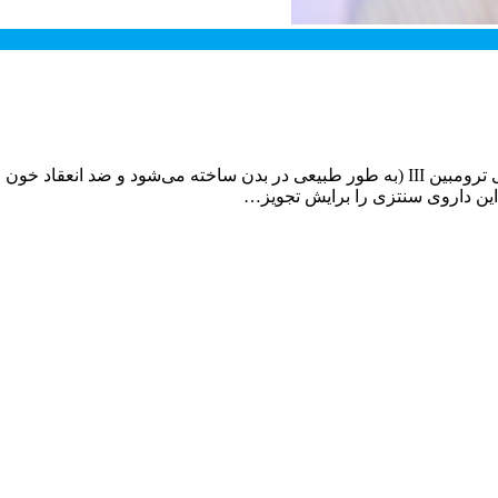
عوارض و موارد مصرف آنتی ترومبین آلفا آنتی ترومبین آلفا همان آنتی ترومبین III (به طور ط
این داروی سنتزی را برایش تجویز…