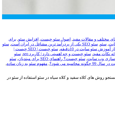
 مختلف و مقالات مفید
,
اصول سئو چیست
,
افزایش سئو
,
برای
,
سئو
,
سئو SEO یکی از پردرآمد ترین مشاغل در ایران است
,
سئو
آموزش سئو سایت در 10دقیقه
,
سئو چیست | SEO چیست |
ه نکات مفید
,
سئو چیست و چه اهمیتی دارد | کاربرد seo
,
سئو
 سازی وب سایت
,
سئو چیست؟ راهنمای SEO برای مبتدیان
,
سئو
نه محاسبه می شود؟
,
مفهوم سئو به زبان ساده
,
تجو روش های کلاه سفید و کلاه سیاه در سئو استفاده از سئو در