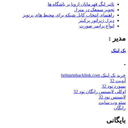
تاثیر لیگ قهرمانان اروپا بر باشگاه ها
تجویز سمعک در منزل
راهنمای انتخاب کابل شبکه برای محیط های پرنویز
دیزل ژنراتور پرکینز
انواع پرایمر صورت
مدیر :
بک لینک
.
خرید بک لینک behtarinbacklink.com
آپدیت 32
پسورد نود 32
اوکلی لایسنس رایگان نود 32
لایسنس نود 32
سئو وب سایت
رایگان
بایگانی