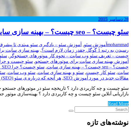
28
دسامبر
2015
سئو چیست؟ – seo چیست؟ – بهینه سازی سایت
mohammad
آموزش سئو
,
آموزش سئو – یادگیری سئو مبتدی تا پیشرفت
رسیدن به رتبه 1 گوگل چقدر زمان لازم است؟
,
بهینه سازی سایت برای 
چیست – تعریف سئو وب سایت – نحوه کار موتورهای جستجوگر
,
سئو 
آموزش بهینه سازی سایت برای موتورهای جستجو
,
سئو چیست و چرا با
چیست؟ – seo چیست؟ – بهینه سازی سایت
,
سئو چیست؟ چرا SEO مهم است؟ تعاریف و مبانی سئو
سایت
,
سئو کار چیست
,
سئو و بهینه سازی سایت
,
سئو وب سایت
,
سئوی
مقالات جدید در مورد آموزش SEO
,
هر آنچه که درباره ی سئو (SEO) باید بدانید
سئو چیست و چه کاربردی دارد ؟ تاریخچه سئو در موتورهای جستجو چرا
بازاریابی آنلاین سئو چیست و چه کاربردی دارد ؟ بهینه‌سازی موتور جستجو (یا h Engine Optimization
Read More
نوشته‌های تازه